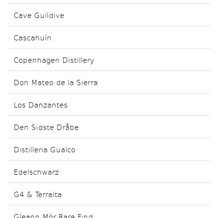
Cave Guildive
Cascahuín
Copenhagen Distillery
Don Mateo de la Sierra
Los Danzantes
Den Sidste Dråbe
Distilleria Gualco
Edelschwarz
G4 & Terralta
Gleann Mòr Rare Find