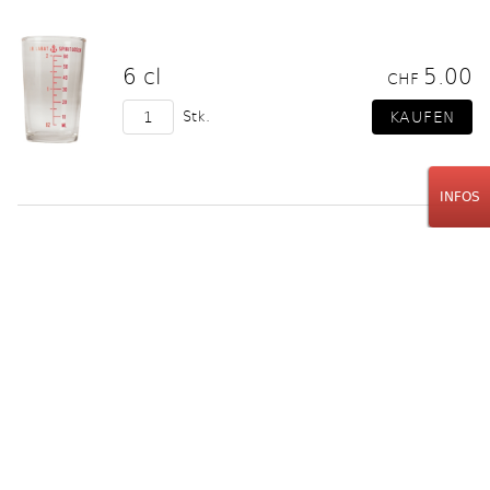
6 cl
5.00
CHF
Stk.
INFOS
Weitere Produkte laden
J.B. Labat
Spirituosen & Spezialitäten
Brauerstrasse 51
8004 Zürich
Phone: 0041 43 243 32 84
info@labat.ch