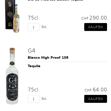
75cl
290.00
CHF
Stk.
G4
Blanco High Proof 108
Tequila
75cl
64.00
CHF
Stk.