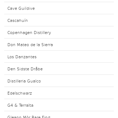
Cave Guildive
Cascahuín
Copenhagen Distillery
Don Mateo de la Sierra
Los Danzantes
Den Sidste Dråbe
Distilleria Gualco
Edelschwarz
G4 & Terralta
Gleann Mòr Rare Find