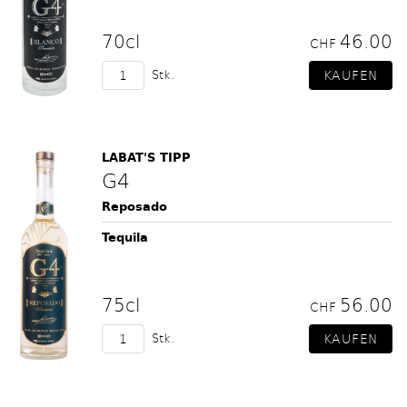
70cl
46.00
CHF
Stk.
LABAT'S TIPP
G4
Reposado
Tequila
75cl
56.00
CHF
Stk.