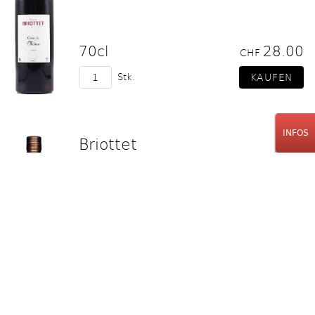
70cl
28.00
CHF
Stk.
INFOS
Briottet
Liqueur De Rhubarbe
70cl
27.00
CHF
Stk.