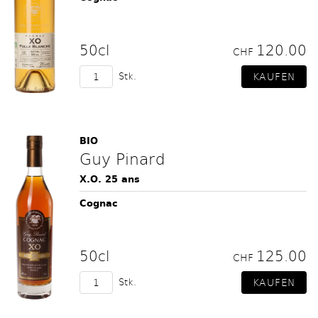
50cl
120.00
CHF
Stk.
BIO
Guy Pinard
X.O. 25 ans
Cognac
50cl
125.00
CHF
Stk.