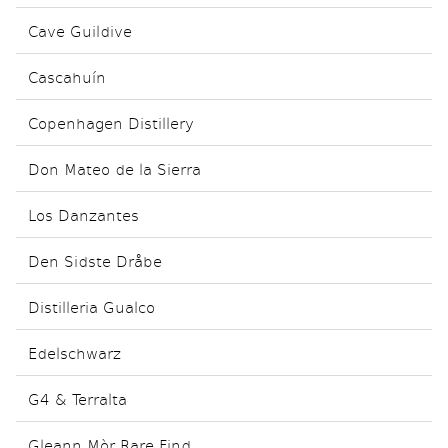
Cave Guildive
Cascahuín
Copenhagen Distillery
Don Mateo de la Sierra
Los Danzantes
Den Sidste Dråbe
Distilleria Gualco
Edelschwarz
G4 & Terralta
Gleann Mòr Rare Find