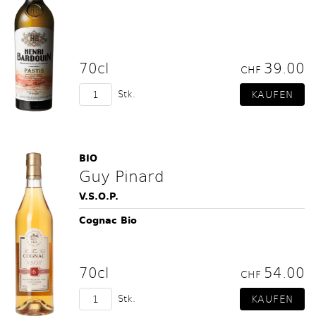
70cl
39.00
CHF
Stk.
BIO
Guy Pinard
V.S.O.P.
Cognac Bio
70cl
54.00
CHF
Stk.