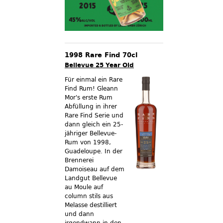
1998 Rare Find 70cl
Bellevue 25 Year Old
Für einmal ein Rare
Find Rum! Gleann
Mor's erste Rum
Abfüllung in ihrer
Rare Find Serie und
dann gleich ein 25-
jähriger Bellevue-
Rum von 1998,
Guadeloupe. In der
Brennerei
Damoiseau auf dem
Landgut Bellevue
au Moule auf
column stils aus
Melasse destilliert
und dann
irgendwann in den