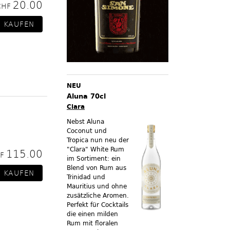
20.00
CHF
NEU
Aluna 70cl
Clara
Nebst Aluna
Coconut und
Tropica nun neu der
"Clara" White Rum
115.00
HF
im Sortiment:
ein
Blend von Rum aus
Trinidad und
Mauritius und ohne
zusätzliche Aromen.
Perfekt für Cocktails
die einen milden
Rum mit floralen