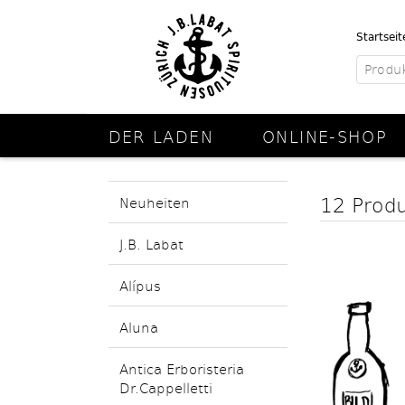
Startseit
DER LADEN
ONLINE-SHOP
12 Prod
Neuheiten
J.B. Labat
Alípus
Aluna
Antica Erboristeria
Dr.Cappelletti