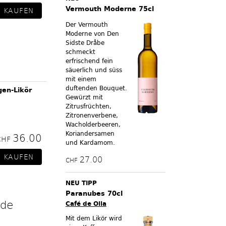
Vermouth Moderne 75cl
Der Vermouth
Moderne von Den
Sidste Dråbe
schmeckt
erfrischend fein
säuerlich und süss
mit einem
duftenden Bouquet.
gen-Likör
Gewürzt mit
Zitrusfrüchten,
Zitronenverbene,
Wacholderbeeren,
Koriandersamen
36.00
CHF
und Kardamom.
27.00
CHF
NEU TIPP
Paranubes 70cl
 de
Café de Olla
Mit dem Likör wird