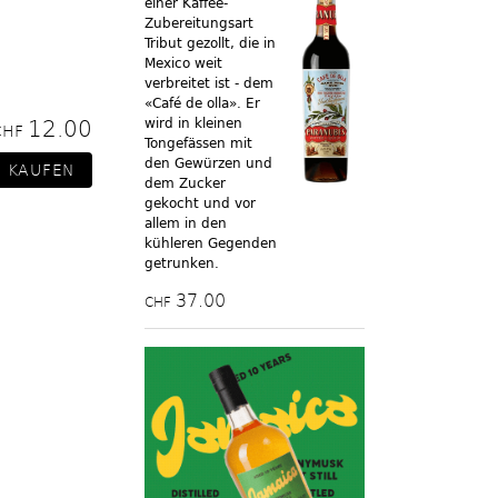
einer Kaffee-
Zubereitungsart
Tribut gezollt, die in
Mexico weit
verbreitet ist - dem
«Café de olla». Er
12.00
wird in kleinen
CHF
Tongefässen mit
den Gewürzen und
dem Zucker
gekocht und vor
allem in den
kühleren Gegenden
getrunken.
37.00
CHF