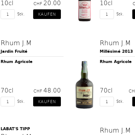
10cl
20.00
10cl
CHF
Stk.
Stk.
Rhum J.M
Rhum J.M
Jardin Fruité
Millésimé 2013
Rhum Agricole
Rhum Agricole
70cl
48.00
70cl
CHF
C
Stk.
Stk.
Rhum J.M
LABAT'S TIPP