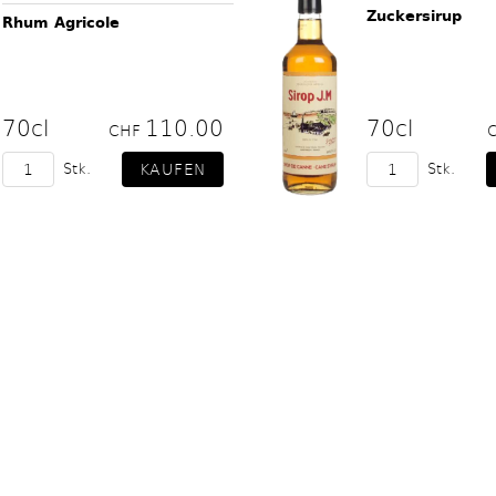
Zuckersirup
Rhum Agricole
70cl
110.00
70cl
CHF
Stk.
Stk.