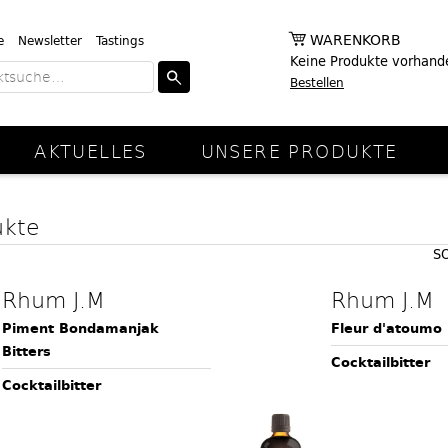
WARENKORB
e
Newsletter
Tastings
Keine Produkte vorhand
Bestellen
AKTUELLES
UNSERE PRODUKTE
ukte
S
Rhum J.M
Rhum J.M
Piment Bondamanjak
Fleur d'atoumo 
Bitters
Cocktailbitter
Cocktailbitter