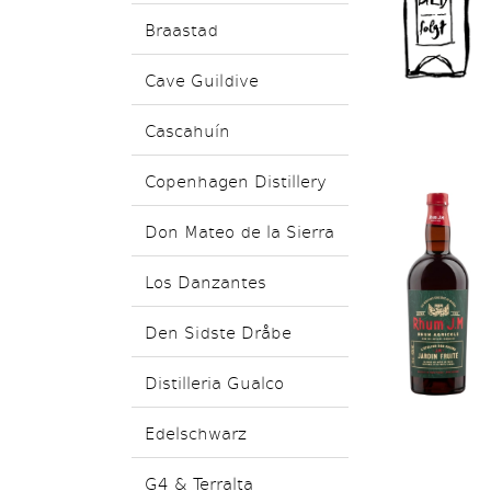
Braastad
Cave Guildive
Cascahuín
Copenhagen Distillery
Don Mateo de la Sierra
Los Danzantes
Den Sidste Dråbe
Distilleria Gualco
Edelschwarz
G4 & Terralta