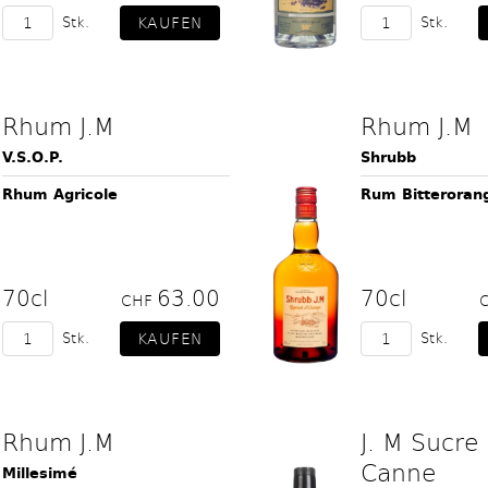
Stk.
Stk.
Rhum J.M
Rhum J.M
V.S.O.P.
Shrubb
Rhum Agricole
Rum Bitteroran
70cl
63.00
70cl
CHF
Stk.
Stk.
Rhum J.M
J. M Sucre
Canne
Millesimé