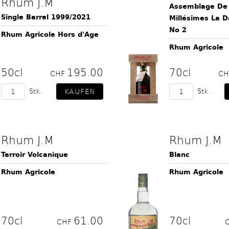
Rhum J.M
Assemblage De
Single Barrel 1999/2021
Millésimes La 
No 2
Rhum Agricole Hors d'Age
Rhum Agricole
50cl
195.00
70cl
CHF
C
Stk.
Stk.
Rhum J.M
Rhum J.M
Terroir Volcanique
Blanc
Rhum Agricole
Rhum Agricole
70cl
61.00
70cl
CHF