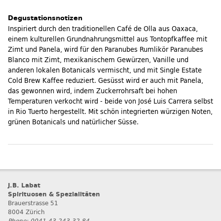
Degustationsnotizen
Inspiriert durch den traditionellen Café de Olla aus Oaxaca,
einem kulturellen Grundnahrungsmittel aus Tontopfkaffee mit
Zimt und Panela, wird für den Paranubes Rumlikör Paranubes
Blanco mit Zimt, mexikanischem Gewürzen, Vanille und
anderen lokalen Botanicals vermischt, und mit Single Estate
Cold Brew Kaffee reduziert. Gesüsst wird er auch mit Panela,
das gewonnen wird, indem Zuckerrohrsaft bei hohen
Temperaturen verkocht wird - beide von José Luis Carrera selbst
in Rio Tuerto hergestellt. Mit schön integrierten würzigen Noten,
grünen Botanicals und natürlicher Süsse.
J.B. Labat
Spirituosen & Spezialitäten
Brauerstrasse 51
8004 Zürich
Phone: 0041 43 243 32 84