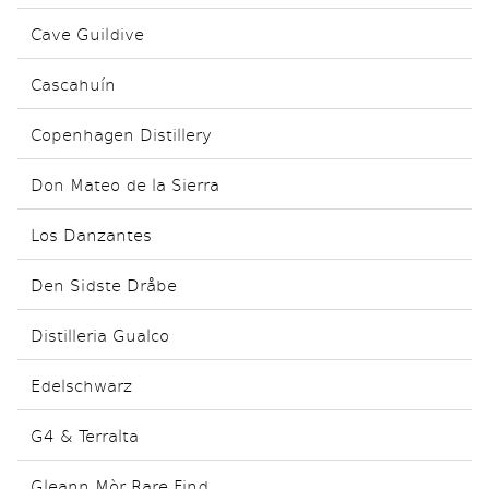
Cave Guildive
Cascahuín
Copenhagen Distillery
Don Mateo de la Sierra
Los Danzantes
Den Sidste Dråbe
Distilleria Gualco
Edelschwarz
G4 & Terralta
Gleann Mòr Rare Find