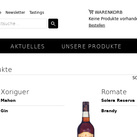
WARENKORB
e
Newsletter
Tastings
Keine Produkte vorhand
Bestellen
AKTUELLES
UNSERE PRODUKTE
ukte
S
Xoriguer
Romate
Mahon
Solera Reserva
Gin
Brandy