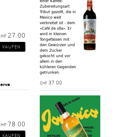
einer Kaffee-
Zubereitungsart
Tribut gezollt, die in
Mexico weit
verbreitet ist - dem
«Café de olla». Er
27.00
wird in kleinen
CHF
Tongefässen mit
den Gewürzen und
dem Zucker
gekocht und vor
allem in den
kühleren Gegenden
getrunken.
37.00
CHF
serva
78.00
CHF