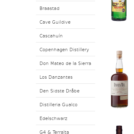
Braastad
Cave Guildive
Cascahuín
Copenhagen Distillery
Don Mateo de la Sierra
Los Danzantes
Den Sidste Dråbe
Distilleria Gualco
Edelschwarz
G4 & Terralta