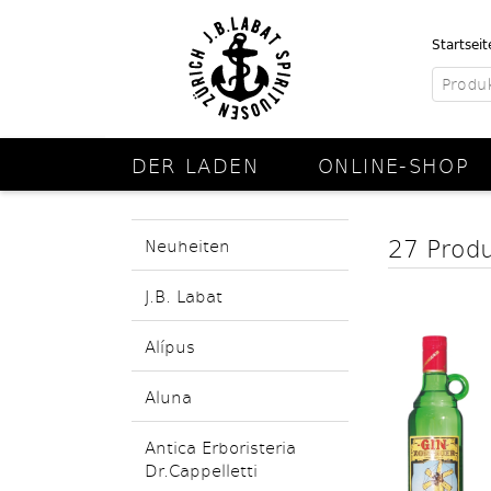
Startseit
DER LADEN
ONLINE-SHOP
27 Prod
Neuheiten
J.B. Labat
Alípus
Aluna
Antica Erboristeria
Dr.Cappelletti