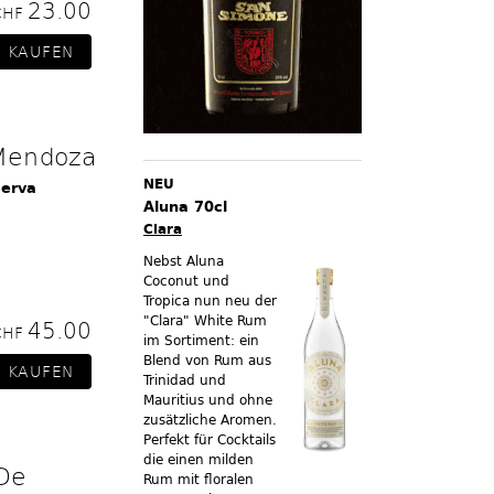
23.00
CHF
Mendoza
NEU
serva
Aluna 70cl
Clara
Nebst Aluna
Coconut und
Tropica nun neu der
"Clara" White Rum
45.00
CHF
im Sortiment:
ein
Blend von Rum aus
Trinidad und
Mauritius und ohne
zusätzliche Aromen.
Perfekt für Cocktails
die einen milden
De
Rum mit floralen