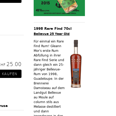
1998 Rare Find 70cl
Bellevue 25 Year Old
Für einmal ein Rare
Find Rum! Gleann
Mor's erste Rum
Abfüllung in ihrer
Rare Find Serie und
25.00
CHF
dann gleich ein 25-
jähriger Bellevue-
Rum von 1998,
Guadeloupe. In der
Brennerei
Damoiseau auf dem
Landgut Bellevue
au Moule auf
column stils aus
rusa
Melasse destilliert
und dann
irgendwann in den