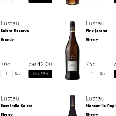
Lustau
Lustau
Solera Reserva
Fino Jarana
Brandy
Sherry
70cl
42.00
75cl
CHF
Stk.
Stk.
Lustau
Lustau
East India Solera
Manzanilla Papi
Sherry
Sherry