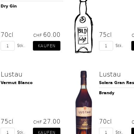
Dry Gin
70cl
60.00
75cl
CHF
Stk.
Stk.
Lustau
Lustau
Vermut Blanco
Solera Gran Re
Brandy
75cl
27.00
70cl
CHF
Stk.
Stk.