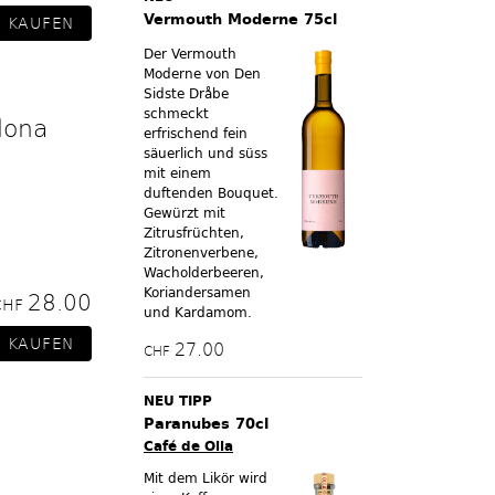
Vermouth Moderne 75cl
Der Vermouth
Moderne von Den
Sidste Dråbe
schmeckt
lona
erfrischend fein
säuerlich und süss
mit einem
duftenden Bouquet.
Gewürzt mit
Zitrusfrüchten,
Zitronenverbene,
Wacholderbeeren,
Koriandersamen
28.00
CHF
und Kardamom.
27.00
CHF
NEU TIPP
Paranubes 70cl
Café de Olla
Mit dem Likör wird