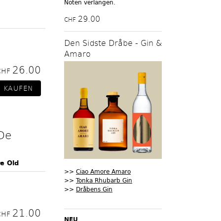
Noten verlangen.
29.00
CHF
Den Sidste Dråbe - Gin &
Amaro
26.00
CHF
De
e Old
>>
Ciao Amore Amaro
>>
Tonka Rhubarb Gin
>>
Dråbens Gin
21.00
CHF
NEU