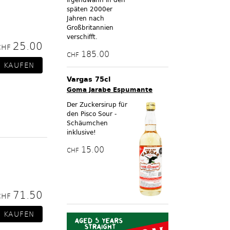
späten 2000er
Jahren nach
Großbritannien
verschifft.
25.00
CHF
185.00
CHF
Vargas 75cl
Goma Jarabe Espumante
Der Zuckersirup für
den Pisco Sour -
Schäumchen
inklusive!
15.00
CHF
71.50
CHF