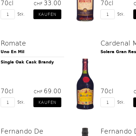
70cl
33.00
70cl
CHF
Stk.
Stk.
Romate
Cardenal 
Uno En Mil
Solera Gran Re
Single Oak Cask Brandy
70cl
69.00
70cl
CHF
Stk.
Stk.
Fernando De
Fernando 