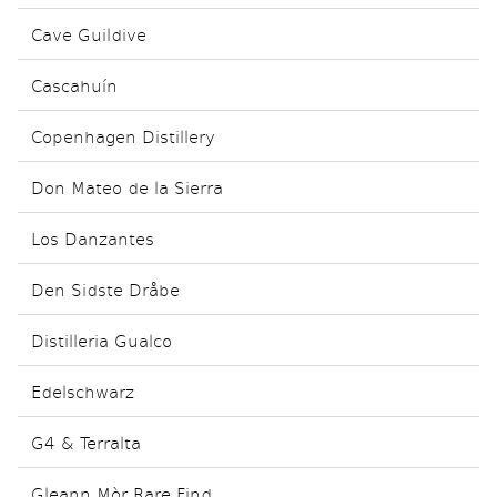
Cave Guildive
Cascahuín
Copenhagen Distillery
Don Mateo de la Sierra
Los Danzantes
Den Sidste Dråbe
Distilleria Gualco
Edelschwarz
G4 & Terralta
Gleann Mòr Rare Find