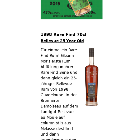
1998 Rare Find 70cl
Bellevue 25 Year Old
Für einmal ein Rare
Find Rum! Gleann
Mor's erste Rum
Abfüllung in ihrer
Rare Find Serie und
dann gleich ein 25-
jähriger Bellevue-
Rum von 1998,
Guadeloupe. In der
Brennerei
Damoiseau auf dem
Landgut Bellevue
au Moule auf
column stils aus
Melasse destilliert
und dann
irgendwann in den