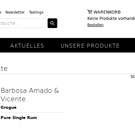
WARENKORB
e
Newsletter
Tastings
Keine Produkte vorhand
Bestellen
AKTUELLES
UNSERE PRODUKTE
kte
S
Barbosa Amado &
Vicente
Grogue
Pure Single Rum