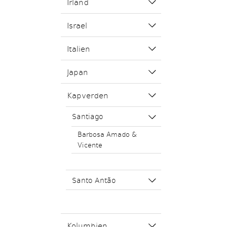
Irland
Israel
Italien
Japan
Kapverden
Santiago
Barbosa Amado &
Vicente
Santo Antão
Kolumbien