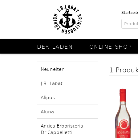
Startseit
DER LADEN
ONLINE-SHOP
1 Produ
Neuheiten
J.B. Labat
Alípus
Aluna
Antica Erboristeria
Dr.Cappelletti