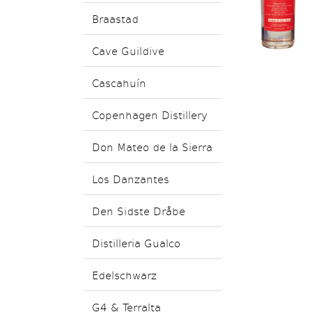
Braastad
Cave Guildive
Cascahuín
Copenhagen Distillery
Don Mateo de la Sierra
Los Danzantes
Den Sidste Dråbe
Distilleria Gualco
Edelschwarz
G4 & Terralta