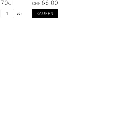
70cl
66.00
CHF
Stk.