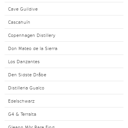
Cave Guildive
Cascahuín
Copenhagen Distillery
Don Mateo de la Sierra
Los Danzantes
Den Sidste Dråbe
Distilleria Gualco
Edelschwarz
G4 & Terralta
Gleann Mòr Rare Find