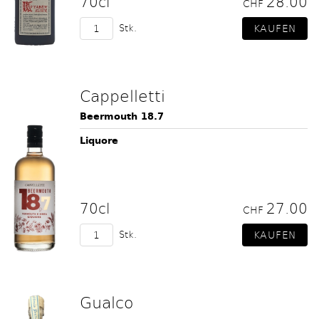
70cl
28.00
CHF
Stk.
Cappelletti
Beermouth 18.7
Liquore
70cl
27.00
CHF
Stk.
Gualco