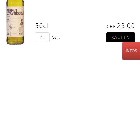
50cl
28.00
CHF
Stk.
INFOS
Freimeister Kollektiv
Orange, Bitters, Wein
Likörwein
50cl
32.00
CHF
Stk.