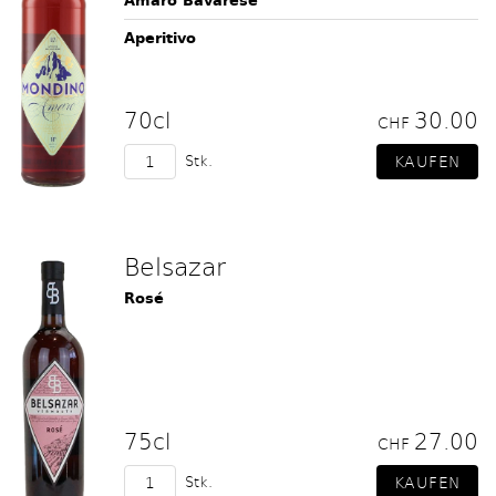
Amaro Bavarese
Aperitivo
70cl
30.00
CHF
Stk.
Belsazar
Rosé
75cl
27.00
CHF
Stk.