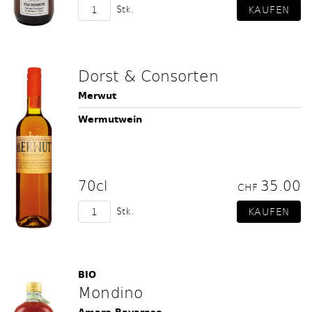
Stk.
Dorst & Consorten
Merwut
Wermutwein
70cl
35.00
CHF
Stk.
BIO
Mondino