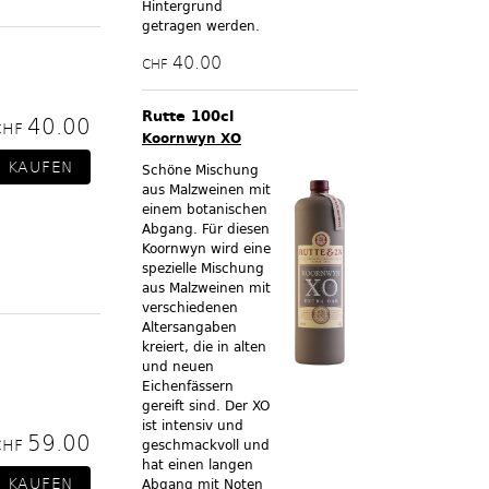
Hintergrund
getragen werden.
40.00
CHF
Rutte 100cl
40.00
CHF
Koornwyn XO
Schöne Mischung
aus Malzweinen mit
einem botanischen
Abgang. Für diesen
Koornwyn wird eine
spezielle Mischung
aus Malzweinen mit
verschiedenen
Altersangaben
kreiert, die in alten
und neuen
Eichenfässern
gereift sind. Der XO
ist intensiv und
59.00
CHF
geschmackvoll und
hat einen langen
Abgang mit Noten