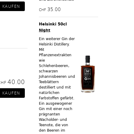
35.00
CHF
Helsinki 50cl
Night
Ein weiterer Gin der
Helsinki Distillery.
Mit
Pflanzenextrakten
wie
Schlehenbeeren,
schwarzen
Johannisbeeren und
40.00
Teeblättern
CHF
destilliert und mit
natürlichen
Farbstoffen gefärbt.
Ein ausgewogener
Gin mit einer noch
prägnanten
Wacholder- und
Teenote, die von
den Beeren im