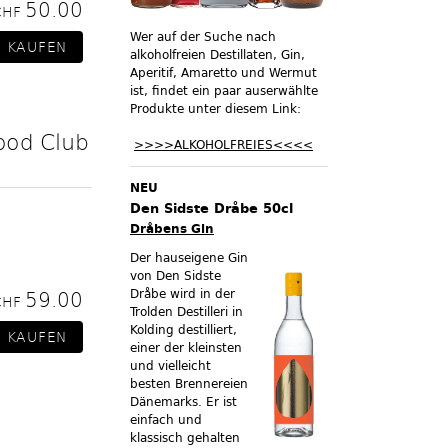
50.00
CHF
Wer auf der Suche nach
alkoholfreien Destillaten, Gin,
Aperitif, Amaretto und Wermut
ist, findet ein paar auserwählte
Produkte unter diesem Link:
ood Club
>>>>ALKOHOLFREIES<<<<
NEU
Den Sidste Dråbe 50cl
Dråbens Gin
Der hauseigene Gin
von Den Sidste
Dråbe wird in der
59.00
CHF
Trolden Destilleri in
Kolding destilliert,
einer der kleinsten
und vielleicht
besten Brennereien
Dänemarks. Er ist
einfach und
klassisch gehalten