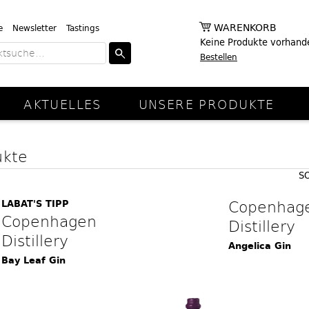
WARENKORB
e
Newsletter
Tastings
Keine Produkte vorhand
Bestellen
AKTUELLES
UNSERE PRODUKTE
ukte
S
Copenhag
LABAT'S TIPP
Copenhagen
Distillery
Distillery
Angelica Gin
Bay Leaf Gin