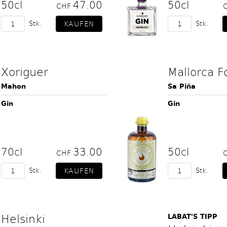
50cl
47.00
50cl
CHF
Stk.
Stk.
Xoriguer
Mallorca F
Mahon
Sa Piña
Gin
Gin
70cl
33.00
50cl
CHF
Stk.
Stk.
Helsinki
LABAT'S TIPP