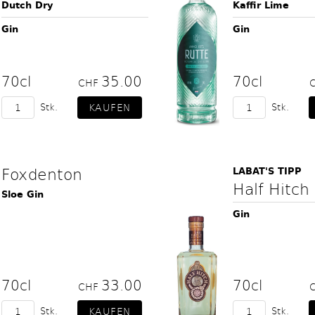
Dutch Dry
Kaffir Lime
Gin
Gin
70cl
35.00
70cl
CHF
Stk.
Stk.
Foxdenton
LABAT'S TIPP
Half Hitch
Sloe Gin
Gin
70cl
33.00
70cl
CHF
Stk.
Stk.