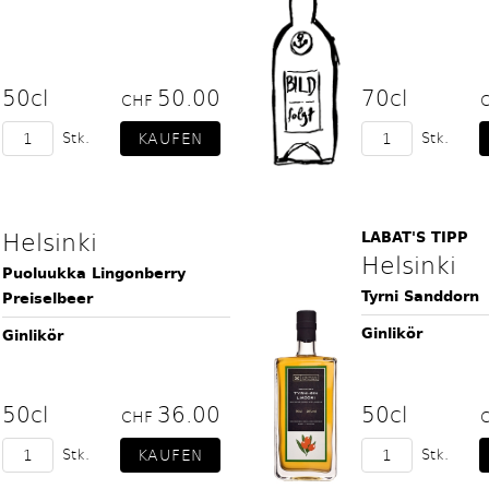
50cl
50.00
70cl
CHF
Stk.
Stk.
Helsinki
LABAT'S TIPP
Helsinki
Puoluukka Lingonberry
Tyrni Sanddorn
Preiselbeer
Ginlikör
Ginlikör
50cl
36.00
50cl
CHF
Stk.
Stk.