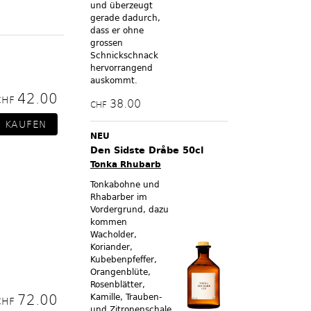
und überzeugt
gerade dadurch,
dass er ohne
grossen
Schnickschnack
hervorrangend
auskommt.
42.00
CHF
38.00
CHF
NEU
Den Sidste Dråbe 50cl
Tonka Rhubarb
Tonkabohne und
Rhabarber im
Vordergrund, dazu
kommen
Wacholder,
Koriander,
Kubebenpfeffer,
Orangenblüte,
Rosenblätter,
72.00
Kamille, Trauben-
CHF
und Zitronenschale