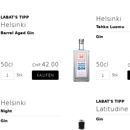
Helsinki
LABAT'S TIPP
Helsinki
Tahko Luomu
Barrel Aged Gin
Gin
50cl
42.00
50cl
CHF
Stk.
Stk.
Helsinki
LABAT'S TIPP
Latitudine
Night
Gin
Gin