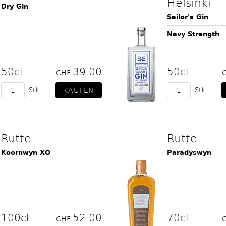
Helsinki
Dry Gin
Sailor's Gin
Navy Strength
50cl
39.00
50cl
CHF
Stk.
Stk.
Rutte
Rutte
Koornwyn XO
Paradyswyn
100cl
52.00
70cl
CHF