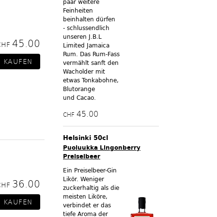
paar weitere
Feinheiten
beinhalten dürfen
- schlussendlich
unseren J.B.L
45.00
CHF
Limited Jamaica
Rum. Das Rum-Fass
vermählt sanft den
Wacholder mit
etwas Tonkabohne,
Blutorange
und Cacao.
45.00
CHF
Helsinki 50cl
Puoluukka Lingonberry
Preiselbeer
Ein Preiselbeer-Gin
Likör. Weniger
36.00
CHF
zuckerhaltig als die
meisten Liköre,
verbindet er das
tiefe Aroma der