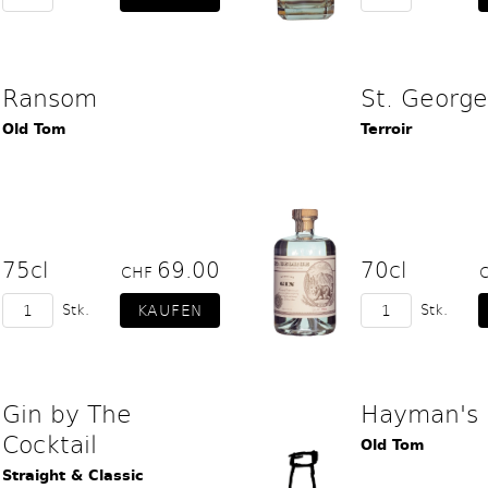
Ransom
St. George
Old Tom
Terroir
75cl
69.00
70cl
CHF
Stk.
Stk.
Gin by The
Hayman's
Cocktail
Old Tom
Straight & Classic