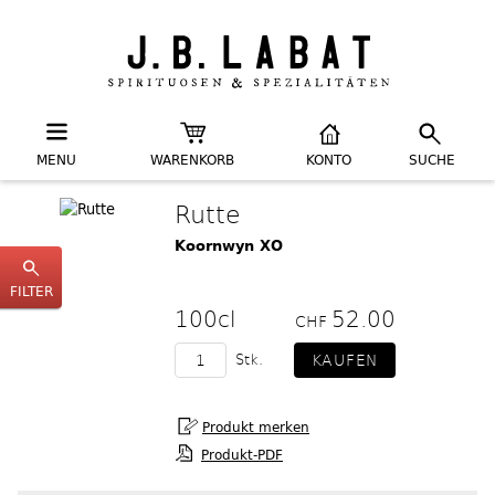
MENU
WARENKORB
KONTO
SUCHE
Rutte
Koornwyn XO
FILTER
100cl
52.00
CHF
Stk.
Produkt-PDF