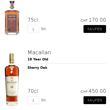
75cl
170.00
CHF
Stk.
Macallan
18 Year Old
Sherry Oak
70cl
450.00
CHF
Stk.