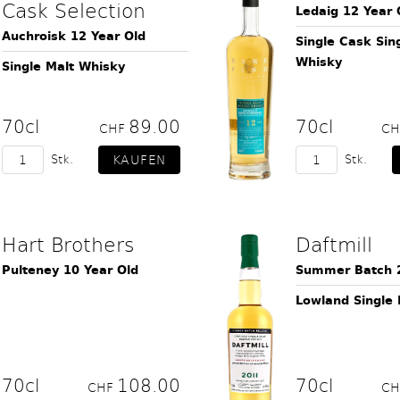
Cask Selection
Ledaig 12 Year 
Auchroisk 12 Year Old
Single Cask Sin
Whisky
Single Malt Whisky
70cl
89.00
70cl
CHF
C
Stk.
Stk.
Hart Brothers
Daftmill
Pulteney 10 Year Old
Summer Batch 
Lowland Single
70cl
108.00
70cl
CHF
C