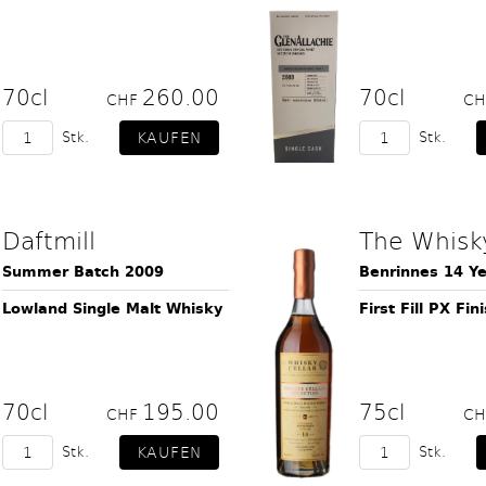
70cl
260.00
70cl
CHF
C
Stk.
Stk.
Daftmill
The Whisky
Summer Batch 2009
Benrinnes 14 Ye
Lowland Single Malt Whisky
First Fill PX Fin
70cl
195.00
75cl
CHF
C
Stk.
Stk.