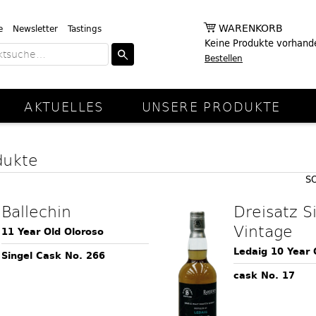
WARENKORB
e
Newsletter
Tastings
Keine Produkte vorhand
Bestellen
AKTUELLES
UNSERE PRODUKTE
dukte
S
Ballechin
Dreisatz S
Vintage
11 Year Old Oloroso
Ledaig 10 Year 
Singel Cask No. 266
cask No. 17