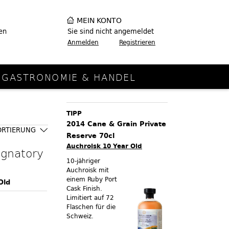
MEIN KONTO
en
Sie sind nicht angemeldet
Anmelden
Registrieren
GASTRONOMIE & HANDEL
TIPP
2014 Cane & Grain Private
ORTIERUNG
Reserve 70cl
Auchroisk 10 Year Old
ignatory
10-jähriger
Auchroisk mit
einem Ruby Port
Old
Cask Finish.
Limitiert auf 72
Flaschen für die
Schweiz.