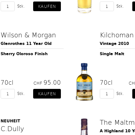
Stk.
Stk.
Wilson & Morgan
Kilchoman
Glenrothes 11 Year Old
Vintage 2010
Sherry Oloroso Finish
Single Malt
70cl
95.00
70cl
CHF
C
Stk.
Stk.
The Maltm
NEUHEIT
C.Dully
A Highland 10 Y