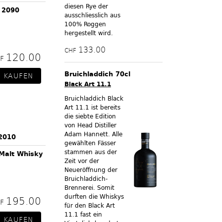
diesen Rye der
 2090
ausschliesslich aus
100% Roggen
hergestellt wird.
133.00
CHF
120.00
HF
Bruichladdich 70cl
Black Art 11.1
Bruichladdich Black
Art 11.1 ist bereits
die siebte Edition
von Head Distiller
Adam Hannett. Alle
2010
gewählten Fässer
stammen aus der
 Malt Whisky
Zeit vor der
Neueröffnung der
Bruichladdich-
Brennerei. Somit
durften die Whiskys
195.00
HF
für den Black Art
11.1 fast ein