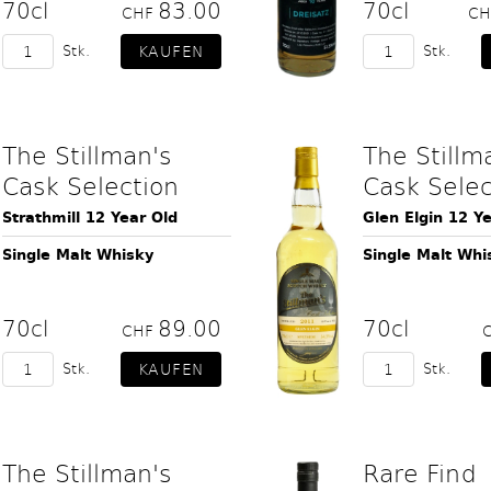
70cl
83.00
70cl
CHF
C
Stk.
Stk.
The Stillman's
The Stillm
Cask Selection
Cask Selec
Strathmill 12 Year Old
Glen Elgin 12 Y
Single Malt Whisky
Single Malt Whi
70cl
89.00
70cl
CHF
Stk.
Stk.
The Stillman's
Rare Find