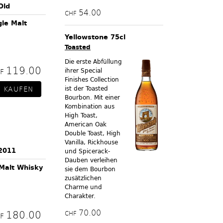
Old
54.00
CHF
gle Malt
Yellowstone 75cl
Toasted
Die erste Abfüllung
119.00
ihrer Special
HF
Finishes Collection
ist der Toasted
Bourbon. Mit einer
Kombination aus
High Toast,
American Oak
Double Toast, High
Vanilla, Rickhouse
2011
und Spicerack-
Dauben verleihen
 Malt Whisky
sie dem Bourbon
zusätzlichen
Charme und
Charakter.
70.00
180.00
CHF
HF