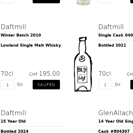
Daftmill
Daftmill
Winter Batch 2010
Single Cask 04
Lowland Single Malt Whisky
Bottled 2021
70cl
195.00
70cl
CHF
C
Stk.
Stk.
Daftmill
GlenAllach
15 Year Old
14 Year Old Sin
Bottled 2024
Cask #804307