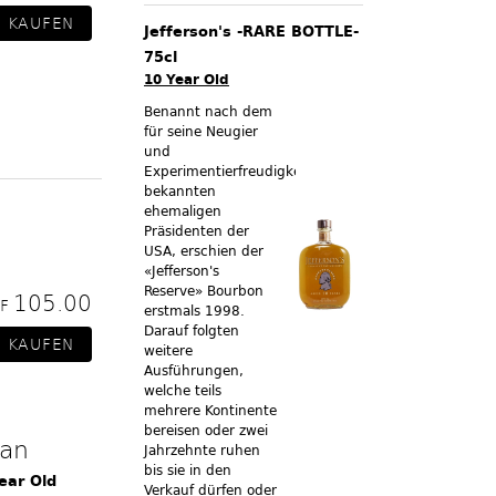
Jefferson's -RARE BOTTLE-
75cl
10 Year Old
Benannt nach dem
für seine Neugier
und
Experimentierfreudigkeit
bekannten
ehemaligen
Präsidenten der
USA, erschien der
«Jefferson's
Reserve» Bourbon
105.00
HF
erstmals 1998.
Darauf folgten
weitere
Ausführungen,
welche teils
mehrere Kontinente
bereisen oder zwei
an
Jahrzehnte ruhen
bis sie in den
ear Old
Verkauf dürfen oder