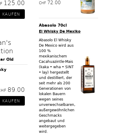
125.00
72.00
CHF
HF
Abasolo 70cl
El Whisky De Mexiko
Abasolo El Whisky
an's
De Mexico wird aus
tion
100 %
mexikanischem
ear Old
Cacahuazintle-Mais
(kaka • wha • SINT
sky
• lay) hergestellt
und destilliert, der
seit mehr als 200
89.00
Generationen von
CHF
lokalen Bauern
wegen seines
unverwechselbaren,
außergewöhnlichen
Geschmacks
angebaut und
weitergegeben
wird.