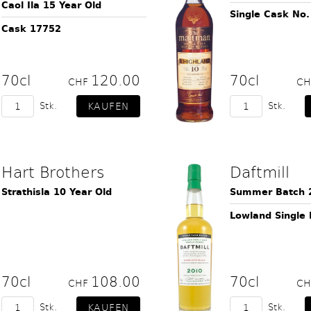
Caol Ila 15 Year Old
Single Cask No.
Cask 17752
70cl
120.00
70cl
CHF
C
Stk.
Stk.
Hart Brothers
Daftmill
Strathisla 10 Year Old
Summer Batch 
Lowland Single
70cl
108.00
70cl
CHF
C
Stk.
Stk.