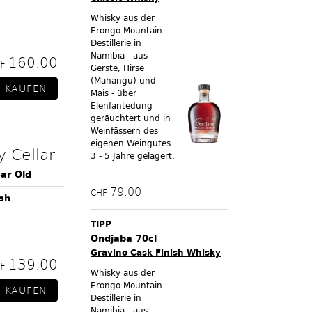
Whisky aus der
Erongo Mountain
Destillerie in
Namibia - aus
160.00
HF
Gerste, Hirse
(Mahangu) und
Mais - über
Elenfantedung
geräuchtert und in
Weinfässern des
eigenen Weingutes
 Cellar
3 - 5 Jahre gelagert.
ar Old
79.00
CHF
ish
TIPP
Ondjaba 70cl
Gravino Cask Finish Whisky
139.00
HF
Whisky aus der
Erongo Mountain
Destillerie in
Namibia - aus