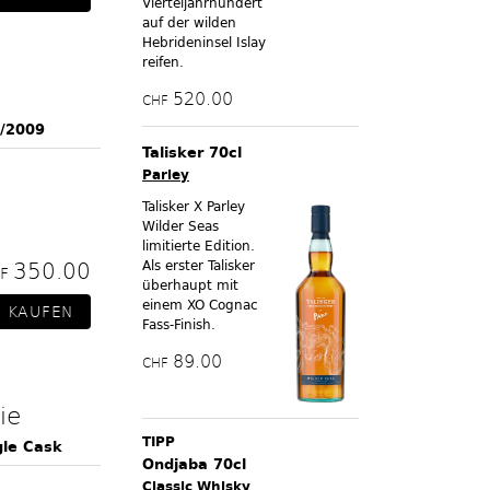
Vierteljahrhundert
auf der wilden
Hebrideninsel Islay
reifen.
520.00
CHF
0/2009
Talisker 70cl
Parley
Talisker X Parley
Wilder Seas
limitierte Edition.
350.00
Als erster Talisker
HF
überhaupt mit
einem XO Cognac
Fass-Finish.
89.00
CHF
ie
TIPP
gle Cask
Ondjaba 70cl
Classic Whisky