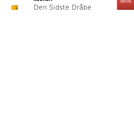
INFOS
Den Sidste Dråbe
Dråbens Gin
50cl
38.00
CHF
Stk.
Mohn Gin
Island Poppy