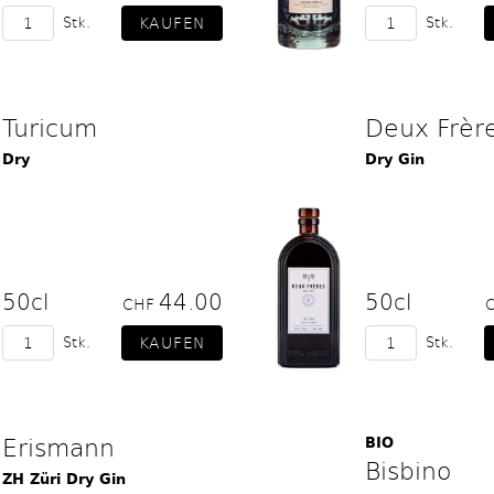
Stk.
Stk.
Turicum
Deux Frèr
Dry
Dry Gin
50cl
44.00
50cl
CHF
Stk.
Stk.
Erismann
BIO
Bisbino
ZH Züri Dry Gin