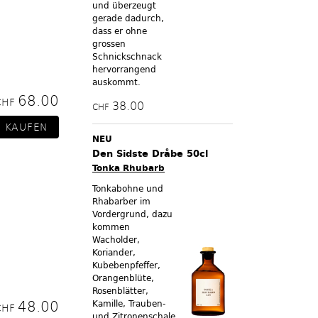
und überzeugt
gerade dadurch,
dass er ohne
grossen
Schnickschnack
hervorrangend
auskommt.
68.00
CHF
38.00
CHF
NEU
Den Sidste Dråbe 50cl
Tonka Rhubarb
Tonkabohne und
Rhabarber im
Vordergrund, dazu
kommen
Wacholder,
Koriander,
Kubebenpfeffer,
Orangenblüte,
Rosenblätter,
48.00
Kamille, Trauben-
CHF
und Zitronenschale