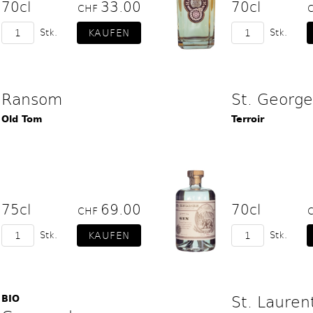
70cl
33.00
70cl
CHF
Stk.
Stk.
Ransom
St. George
Old Tom
Terroir
75cl
69.00
70cl
CHF
Stk.
Stk.
St. Lauren
BIO