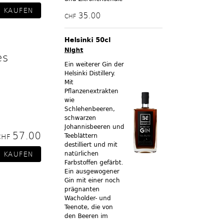
35.00
CHF
Helsinki 50cl
Night
es
Ein weiterer Gin der
Helsinki Distillery.
Mit
Pflanzenextrakten
wie
Schlehenbeeren,
schwarzen
Johannisbeeren und
57.00
Teeblättern
CHF
destilliert und mit
natürlichen
Farbstoffen gefärbt.
Ein ausgewogener
Gin mit einer noch
prägnanten
Wacholder- und
Teenote, die von
den Beeren im