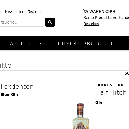
WARENKORB
e
Newsletter
Tastings
Keine Produkte vorhand
Bestellen
AKTUELLES
UNSERE PRODUKTE
ukte
S
Foxdenton
LABAT'S TIPP
Half Hitch
Sloe Gin
Gin