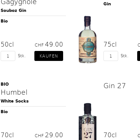
Gagygnole
Gin
Souboz Gin
Bio
50cl
49.00
75cl
CHF
Stk.
Stk.
Gin 27
BIO
Humbel
White Socks
Bio
70cl
29.00
70cl
CHF