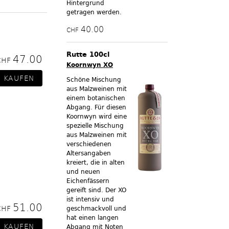
Hintergrund
getragen werden.
40.00
CHF
Rutte 100cl
47.00
CHF
Koornwyn XO
Schöne Mischung
aus Malzweinen mit
einem botanischen
Abgang. Für diesen
Koornwyn wird eine
spezielle Mischung
aus Malzweinen mit
verschiedenen
Altersangaben
kreiert, die in alten
und neuen
Eichenfässern
gereift sind. Der XO
ist intensiv und
51.00
CHF
geschmackvoll und
hat einen langen
Abgang mit Noten