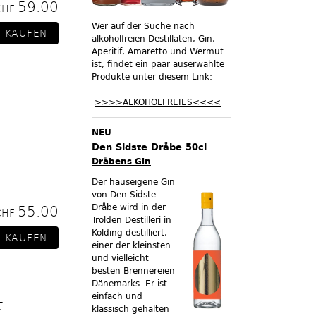
59.00
CHF
Wer auf der Suche nach
alkoholfreien Destillaten, Gin,
Aperitif, Amaretto und Wermut
ist, findet ein paar auserwählte
Produkte unter diesem Link:
>>>>ALKOHOLFREIES<<<<
NEU
Den Sidste Dråbe 50cl
Dråbens Gin
Der hauseigene Gin
von Den Sidste
Dråbe wird in der
55.00
CHF
Trolden Destilleri in
Kolding destilliert,
einer der kleinsten
und vielleicht
besten Brennereien
Dänemarks. Er ist
einfach und
t
klassisch gehalten