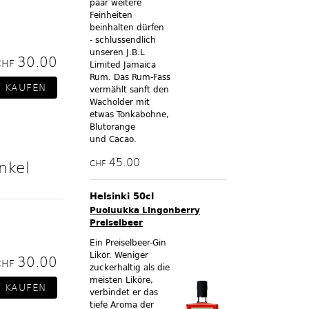
paar weitere
Feinheiten
beinhalten dürfen
- schlussendlich
unseren J.B.L
30.00
CHF
Limited Jamaica
Rum. Das Rum-Fass
vermählt sanft den
Wacholder mit
etwas Tonkabohne,
Blutorange
und Cacao.
45.00
nkel
CHF
Helsinki 50cl
Puoluukka Lingonberry
Preiselbeer
Ein Preiselbeer-Gin
Likör. Weniger
30.00
CHF
zuckerhaltig als die
meisten Liköre,
verbindet er das
tiefe Aroma der