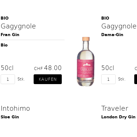
BIO
BIO
Gagygnole
Gagygnole
Fran Gin
Dama-Gin
Bio
50cl
48.00
50cl
CHF
Stk.
Stk.
Intohimo
Traveler
Sloe Gin
London Dry Gin