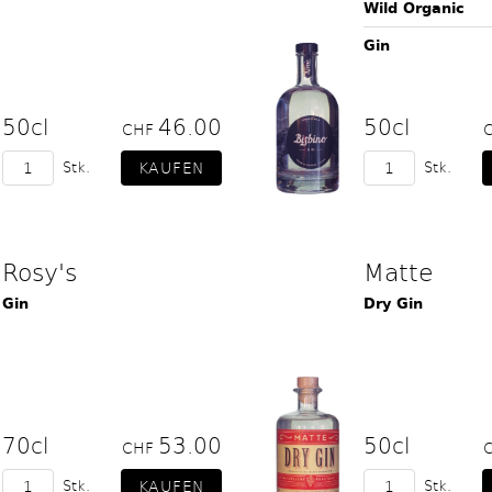
Wild Organic
Gin
50cl
46.00
50cl
CHF
Stk.
Stk.
Rosy's
Matte
Gin
Dry Gin
70cl
53.00
50cl
CHF
Stk.
Stk.