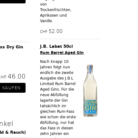
von
Trockenfrüchten,
Aprikosen und
Vanille.
52.00
CHF
J.B. Labat 50cl
ss Dry Gin
Rum Barrel Aged Gin
Nach knapp 10
Jahren folgt nun
endlich die zweite
46.00
CHF
Ausgabe des J.B.L
Limited Rum Barrel
Aged Gins. Für die
neue Abfüllung
lagerte der Gin
tatsächlich im
gleichen Rum-Fass
wie schon die erste
nkel
Abfüllung, nur hat
das Fass in diesen
ld & Rauch)
zehn Jahren ein