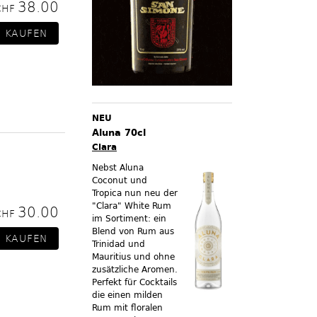
38.00
CHF
NEU
Aluna 70cl
Clara
Nebst Aluna
Coconut und
Tropica nun neu der
"Clara" White Rum
30.00
CHF
im Sortiment:
ein
Blend von Rum aus
Trinidad und
Mauritius und ohne
zusätzliche Aromen.
Perfekt für Cocktails
die einen milden
Rum mit floralen