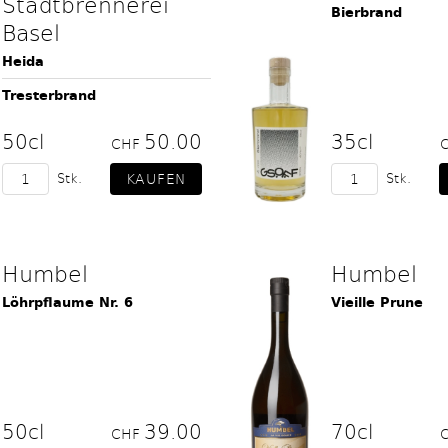
Stadtbrennerei
Bierbrand
Basel
Heida
Tresterbrand
50cl
50.00
35cl
CHF
Stk.
Stk.
Humbel
Humbel
Löhrpflaume Nr. 6
Vieille Prune
50cl
39.00
70cl
CHF