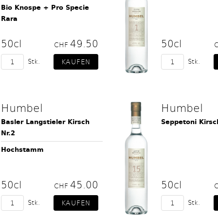
Bio Knospe + Pro Specie
Rara
50cl
49.50
50cl
CHF
Stk.
Stk.
Humbel
Humbel
Basler Langstieler Kirsch
Seppetoni Kirsc
Nr.2
Hochstamm
50cl
45.00
50cl
CHF
Stk.
Stk.