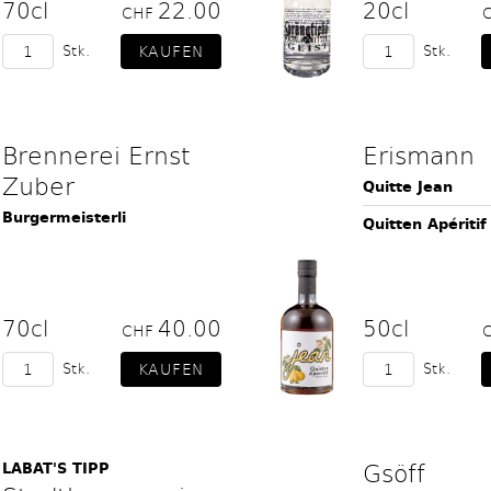
70cl
22.00
20cl
CHF
Stk.
Stk.
Brennerei Ernst
Erismann
Zuber
Quitte Jean
Burgermeisterli
Quitten Apéritif
70cl
40.00
50cl
CHF
Stk.
Stk.
Gsöff
LABAT'S TIPP