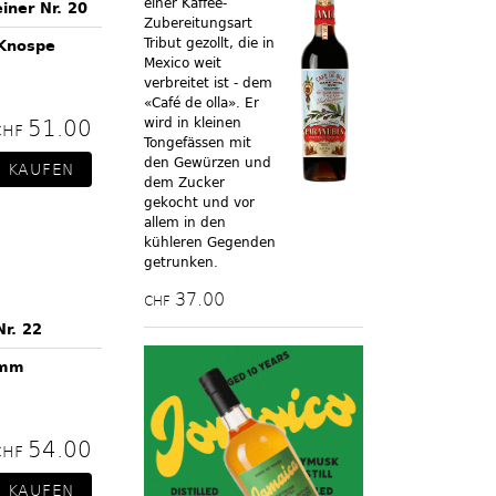
einer Kaffee-
iner Nr. 20
Zubereitungsart
Tribut gezollt, die in
 Knospe
Mexico weit
verbreitet ist - dem
«Café de olla». Er
51.00
wird in kleinen
CHF
Tongefässen mit
den Gewürzen und
dem Zucker
gekocht und vor
allem in den
kühleren Gegenden
getrunken.
37.00
CHF
Nr. 22
amm
54.00
CHF