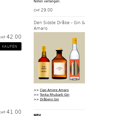
Noten verlangen.
29.00
CHF
Den Sidste Dråbe - Gin &
Amaro
42.00
CHF
>>
Ciao Amore Amaro
>>
Tonka Rhubarb Gin
>>
Dråbens Gin
41.00
CHF
NEU