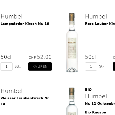
Humbel
Humbel
Lampnästler Kirsch Nr. 16
Rote Lauber Kir
50cl
52.00
50cl
CHF
Stk.
Stk.
Humbel
BIO
Humbel
Weisser Traubenkirsch Nr.
Nr. 12 Quittenb
14
Bio Knospe