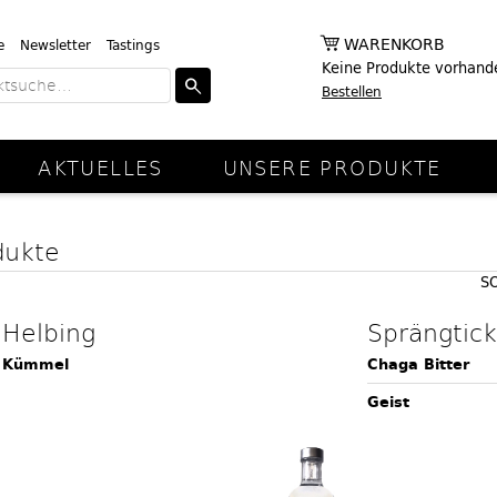
WARENKORB
e
Newsletter
Tastings
Keine Produkte vorhand
Bestellen
AKTUELLES
UNSERE PRODUKTE
dukte
S
Helbing
Sprängtic
Kümmel
Chaga Bitter
Geist