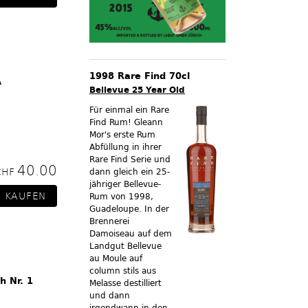
1998 Rare Find 70cl
A
Bellevue 25 Year Old
Für einmal ein Rare
Find Rum! Gleann
Mor's erste Rum
Abfüllung in ihrer
Rare Find Serie und
40.00
CHF
dann gleich ein 25-
jähriger Bellevue-
Rum von 1998,
Guadeloupe. In der
Brennerei
Damoiseau auf dem
Landgut Bellevue
au Moule auf
column stils aus
h Nr. 1
Melasse destilliert
und dann
irgendwann in den