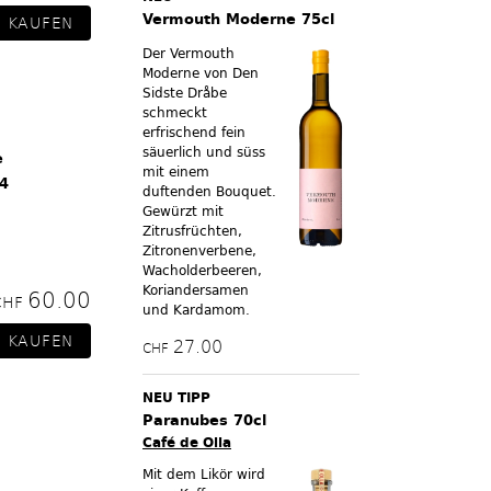
Vermouth Moderne 75cl
Der Vermouth
Moderne von Den
Sidste Dråbe
schmeckt
erfrischend fein
säuerlich und süss
e
mit einem
 4
duftenden Bouquet.
Gewürzt mit
Zitrusfrüchten,
Zitronenverbene,
Wacholderbeeren,
Koriandersamen
60.00
CHF
und Kardamom.
27.00
CHF
NEU TIPP
Paranubes 70cl
Café de Olla
Mit dem Likör wird