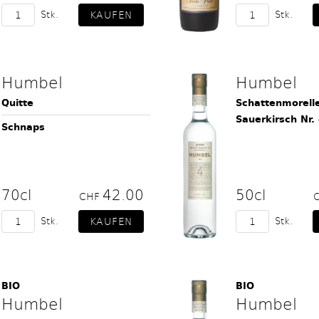
Stk.
Stk.
Humbel
Humbel
Quitte
Schattenmorell
Sauerkirsch Nr.
Schnaps
70cl
42.00
50cl
CHF
Stk.
Stk.
BIO
BIO
Humbel
Humbel