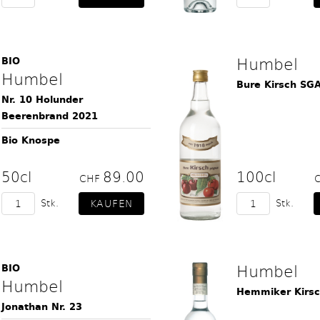
Humbel
BIO
Humbel
Bure Kirsch SG
Nr. 10 Holunder
Beerenbrand 2021
Bio Knospe
50cl
89.00
100cl
CHF
Stk.
Stk.
Humbel
BIO
Humbel
Hemmiker Kirsc
Jonathan Nr. 23