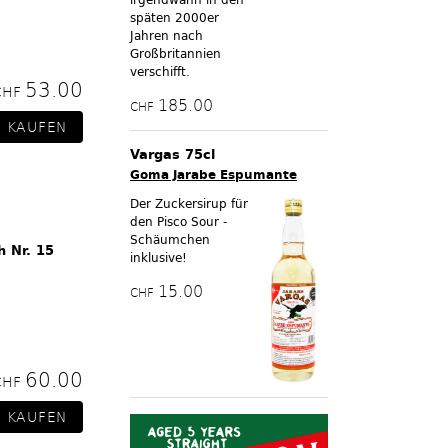
späten 2000er
Jahren nach
Großbritannien
verschifft.
53.00
CHF
185.00
CHF
Vargas 75cl
Goma Jarabe Espumante
Der Zuckersirup für
den Pisco Sour -
Schäumchen
h Nr. 15
inklusive!
15.00
CHF
60.00
CHF