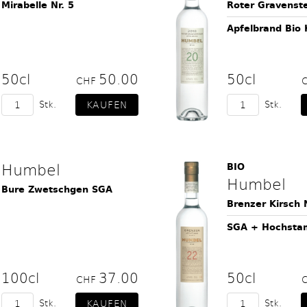
Mirabelle Nr. 5
Roter Gravenste
Apfelbrand Bio
50cl
50.00
50cl
CHF
Stk.
Stk.
Humbel
BIO
Humbel
Bure Zwetschgen SGA
Brenzer Kirsch 
SGA + Hochst
100cl
37.00
50cl
CHF
Stk.
Stk.