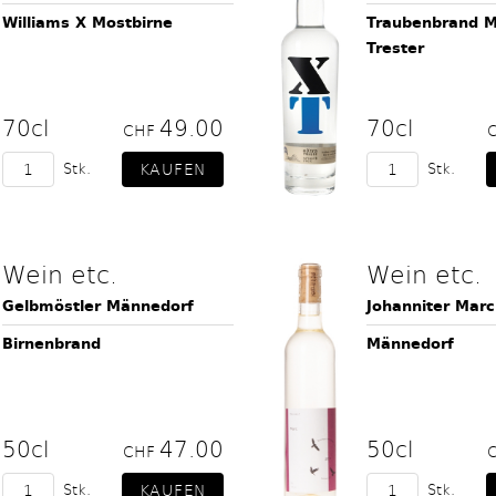
Williams X Mostbirne
Traubenbrand M
Trester
70cl
49.00
70cl
CHF
Stk.
Stk.
Wein etc.
Wein etc.
Gelbmöstler Männedorf
Johanniter Marc
Birnenbrand
Männedorf
50cl
47.00
50cl
CHF
Stk.
Stk.