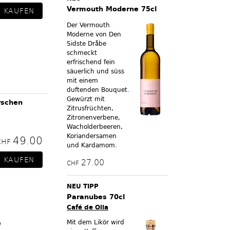
Vermouth Moderne 75cl
Der Vermouth
Moderne von Den
Sidste Dråbe
schmeckt
erfrischend fein
säuerlich und süss
mit einem
duftenden Bouquet.
Gewürzt mit
rschen
Zitrusfrüchten,
Zitronenverbene,
Wacholderbeeren,
Koriandersamen
49.00
CHF
und Kardamom.
27.00
CHF
NEU TIPP
Paranubes 70cl
Café de Olla
Mit dem Likör wird
e