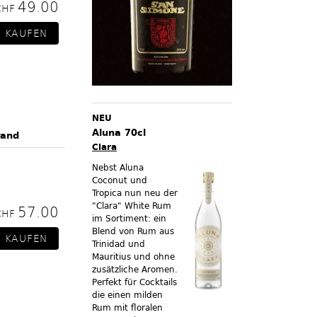
49.00
CHF
NEU
Aluna 70cl
rand
Clara
Nebst Aluna
Coconut und
Tropica nun neu der
"Clara" White Rum
57.00
CHF
im Sortiment:
ein
Blend von Rum aus
Trinidad und
Mauritius und ohne
zusätzliche Aromen.
Perfekt für Cocktails
die einen milden
Rum mit floralen