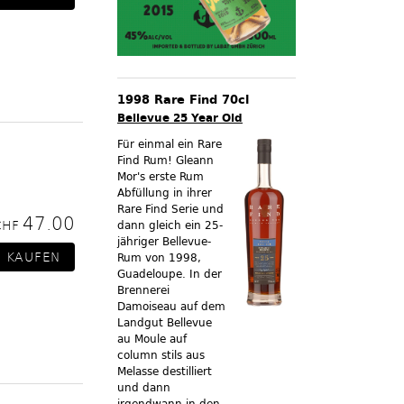
1998 Rare Find 70cl
Bellevue 25 Year Old
Für einmal ein Rare
Find Rum! Gleann
Mor's erste Rum
Abfüllung in ihrer
Rare Find Serie und
47.00
CHF
dann gleich ein 25-
jähriger Bellevue-
Rum von 1998,
Guadeloupe. In der
Brennerei
Damoiseau auf dem
Landgut Bellevue
au Moule auf
column stils aus
Melasse destilliert
und dann
irgendwann in den