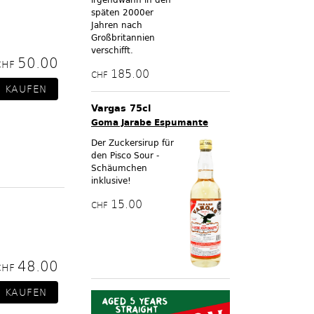
späten 2000er
Jahren nach
Großbritannien
verschifft.
50.00
CHF
185.00
CHF
Vargas 75cl
Goma Jarabe Espumante
Der Zuckersirup für
den Pisco Sour -
Schäumchen
inklusive!
15.00
CHF
48.00
CHF