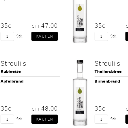
35cl
47.00
35cl
CHF
Stk.
Stk.
Streuli's
Streuli's
Rubinette
Theilersbirne
Apfelbrand
Birnenbrand
35cl
48.00
35cl
CHF
Stk.
Stk.