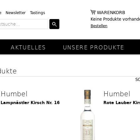
WARENKORB
e
Newsletter
Tastings
Keine Produkte vorhand
Bestellen
AKTUELLES
UNSERE PRODUKTE
dukte
S
Humbel
Humbel
Lampnästler Kirsch Nr. 16
Rote Lauber Kir