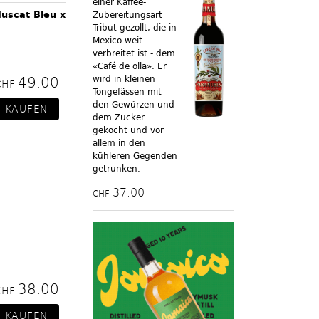
einer Kaffee-
uscat Bleu x
Zubereitungsart
Tribut gezollt, die in
Mexico weit
verbreitet ist - dem
«Café de olla». Er
49.00
wird in kleinen
CHF
Tongefässen mit
den Gewürzen und
dem Zucker
gekocht und vor
allem in den
kühleren Gegenden
getrunken.
37.00
CHF
38.00
CHF