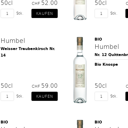
50cl
52.00
50cl
CHF
Stk.
Stk.
Humbel
BIO
Humbel
Weisser Traubenkirsch Nr.
Nr. 12 Quittenb
14
Bio Knospe
50cl
59.00
50cl
CHF
Stk.
Stk.
BIO
BIO