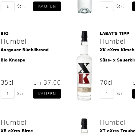
Stk.
Stk.
BIO
LABAT'S TIPP
Humbel
Humbel
Aargauer Rüeblibrand
XK eXtra Kirsch
Bio Knospe
Süss- x Sauerki
35cl
37.00
70cl
CHF
Stk.
Stk.
Humbel
Humbel
XB eXtra Birne
XT eXtra Traub