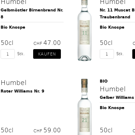
Humbel
Humbel
Gelbmöstler Birnenbrand Nr.
Nr. 11 Muscat B
8
Traubenbrand
Bio Knospe
Bio Knospe
50cl
47.00
50cl
CHF
Stk.
Stk.
Humbel
BIO
Humbel
Roter Williams Nr. 9
Gelber Williams
Bio Knospe
50cl
59.00
50cl
CHF