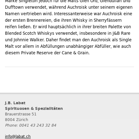
Marke Singleton jedoch für die Malts Glen Ord, Glendullan und
Dufftown verwendet, während Auchroisk unter seinem eigenen
Namen vertrieben wird. Interessanterweise war Auchroisk eine
der ersten Brennereien, die ihren Whisky in Sherryfässern
reifen ließen. Er wird hauptsächlich in ihrer breiten Palette von
Blended Scotch Whiskys verwendet, insbesondere in J&B Rare
und Johnnie Walker. Daher findet man den Auchroisk als Single
Malt vor allem in Abfüllungen unabhängiger Abfüller, wie auch
diesem Private Reserve der Cane & Grain.
J.B. Labat
Spirituosen & Spezialitäten
Brauerstrasse 51
8004 Zürich
Phone: 0041 43 243 32 84
info@labat.ch