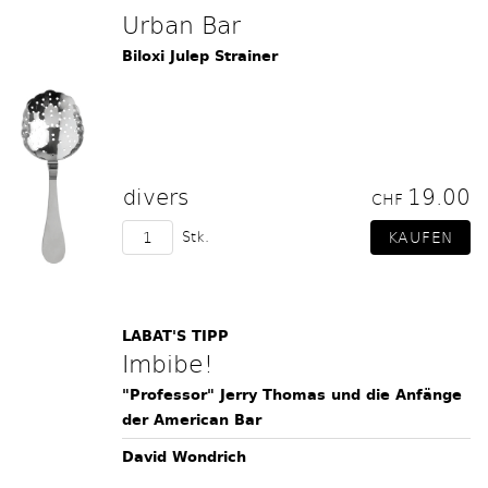
Urban Bar
Biloxi Julep Strainer
divers
19.00
CHF
Stk.
LABAT'S TIPP
Imbibe!
"Professor" Jerry Thomas und die Anfänge
der American Bar
David Wondrich