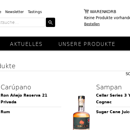
WARENKORB
e
Newsletter
Tastings
Keine Produkte vorhand
Bestellen
AKTUELLES
UNSERE PRODUKTE
dukte
S
Carúpano
Sampan
Ron Añejo Reserva 21
Cellar Series 3 
Privada
Cognac
Rum
Sugar Cane Juic