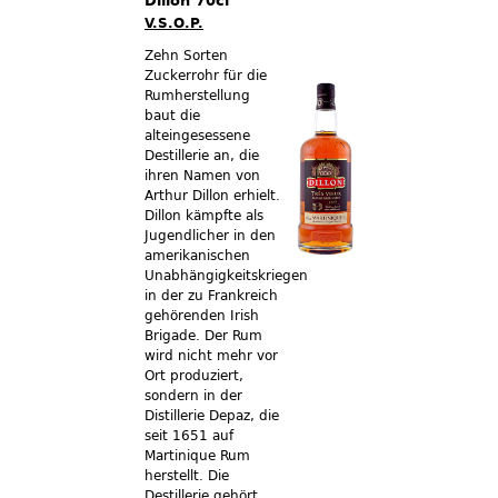
Dillon 70cl
V.S.O.P.
Zehn Sorten
Zuckerrohr für die
Rumherstellung
baut die
alteingesessene
Destillerie an, die
ihren Namen von
Arthur Dillon erhielt.
Dillon kämpfte als
Jugendlicher in den
amerikanischen
Unabhängigkeitskriegen
in der zu Frankreich
gehörenden Irish
Brigade. Der Rum
wird nicht mehr vor
Ort produziert,
sondern in der
Distillerie Depaz, die
seit 1651 auf
Martinique Rum
herstellt. Die
Destillerie gehört