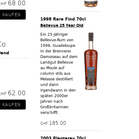
68.00
CHF
1998 Rare Find 70cl
Bellevue 25 Year Old
Ein 25-jähriger
Bellevue-Rum von
Co.
1998, Guadeloupe.
In der Brennerei
lend
Damoiseau auf dem
Landgut Bellevue
au Moule auf
column stils aus
Melasse destilliert
und dann
irgendwann in den
62.00
CHF
späten 2000er
Jahren nach
Großbritannien
verschifft.
185.00
CHF
2003 Planteray 70cl