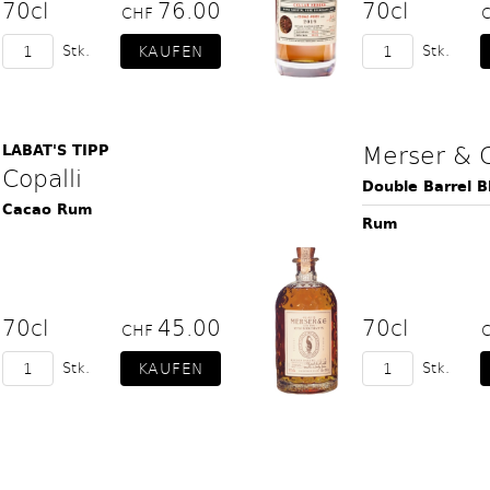
70cl
76.00
70cl
CHF
Stk.
Stk.
Merser & 
LABAT'S TIPP
Copalli
Double Barrel B
Cacao Rum
Rum
70cl
45.00
70cl
CHF
Stk.
Stk.