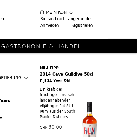
MEIN KONTO
en
Sie sind nicht angemeldet
Anmelden
Registrieren
GASTRONOMIE & HANDEL
NEU TIPP
2014 Cave Guildive 50cl
ORTIERUNG
Fiji 11 Year Old
Ein kräftiger,
fruchtiger und sehr
Years
langanhaltender
elfjähriger Pot Still
Rum aus der South
Pacific Distillery.
e
80.00
CHF