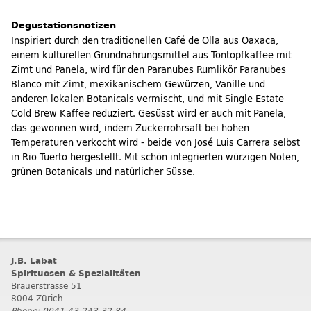
Degustationsnotizen
Inspiriert durch den traditionellen Café de Olla aus Oaxaca,
einem kulturellen Grundnahrungsmittel aus Tontopfkaffee mit
Zimt und Panela, wird für den Paranubes Rumlikör Paranubes
Blanco mit Zimt, mexikanischem Gewürzen, Vanille und
anderen lokalen Botanicals vermischt, und mit Single Estate
Cold Brew Kaffee reduziert. Gesüsst wird er auch mit Panela,
das gewonnen wird, indem Zuckerrohrsaft bei hohen
Temperaturen verkocht wird - beide von José Luis Carrera selbst
in Rio Tuerto hergestellt. Mit schön integrierten würzigen Noten,
grünen Botanicals und natürlicher Süsse.
J.B. Labat
Spirituosen & Spezialitäten
Brauerstrasse 51
8004 Zürich
Phone: 0041 43 243 32 84