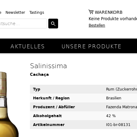
WARENKORB
e
Newsletter
Tastings
Keine Produkte vorhand
Bestellen
AKTUELLES
UNSERE PRODUKTE
Salinissima
Cachaça
Typ
Rum (Zuckerrohr
Herkunft / Region
Brasilien
Produzent / Abfüller
Fazenda Matron
Alkoholgehalt
42 %
Artikelnummer
I01-br-08131