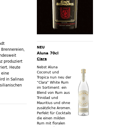
adt
NEU
n Brennereien,
Aluna 70cl
ndesweit
Clara
z produziert
iert. Heute
Nebst Aluna
Coconut und
 eine
Tropica nun neu der
rd in Salinas
"Clara" White Rum
silianischen
im Sortiment:
ein
Blend von Rum aus
Trinidad und
Mauritius und ohne
zusätzliche Aromen.
Perfekt für Cocktails
die einen milden
Rum mit floralen