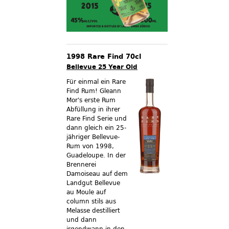
1998 Rare Find 70cl
Bellevue 25 Year Old
Für einmal ein Rare
Find Rum! Gleann
Mor's erste Rum
Abfüllung in ihrer
Rare Find Serie und
dann gleich ein 25-
jähriger Bellevue-
Rum von 1998,
Guadeloupe. In der
Brennerei
Damoiseau auf dem
Landgut Bellevue
au Moule auf
column stils aus
Melasse destilliert
und dann
irgendwann in den