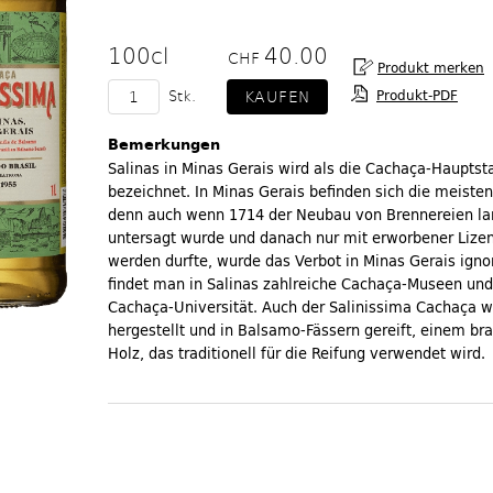
100cl
40.00
CHF
Produkt-PDF
Stk.
Bemerkungen
Salinas in Minas Gerais wird als die Cachaça-Hauptst
bezeichnet. In Minas Gerais befinden sich die meiste
denn auch wenn 1714 der Neubau von Brennereien la
untersagt wurde und danach nur mit erworbener Lizen
werden durfte, wurde das Verbot in Minas Gerais ignor
findet man in Salinas zahlreiche Cachaça-Museen und
Cachaça-Universität. Auch der Salinissima Cachaça wi
hergestellt und in Balsamo-Fässern gereift, einem bra
Holz, das traditionell für die Reifung verwendet wird.