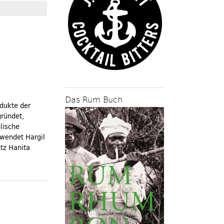
Das Rum Buch
dukte der
gründet,
lische
rwendet Hargil
utz Hanita