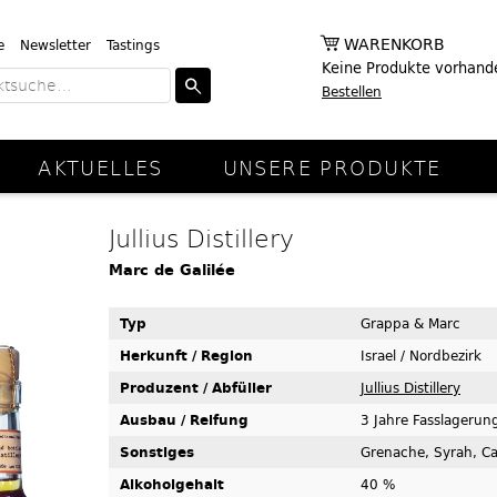
WARENKORB
e
Newsletter
Tastings
Keine Produkte vorhand
Bestellen
AKTUELLES
UNSERE PRODUKTE
Jullius Distillery
Marc de Galilée
Typ
Grappa & Marc
Herkunft / Region
Israel / Nordbezirk
Produzent / Abfüller
Jullius Distillery
Ausbau / Reifung
3 Jahre Fasslagerun
Sonstiges
Grenache, Syrah, C
Alkoholgehalt
40 %