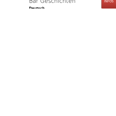
Bar Geschichten
INFOS
Deutsch
Daniela Huber
Stück
12.00
CHF
Stk.
Rum Rhum Ron
Rum Buch Englisch
Pascal Kählin