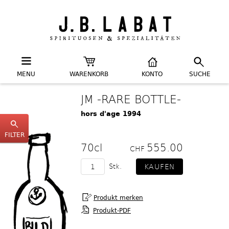
MENU
WARENKORB
KONTO
SUCHE
JM -RARE BOTTLE-
hors d'age 1994
FILTER
70cl
555.00
CHF
Stk.
Produkt-PDF