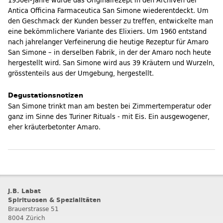
1950er-Jahre wurde das Originalrezept in den Archiven der
Antica Officina Farmaceutica San Simone wiederentdeckt. Um
den Geschmack der Kunden besser zu treffen, entwickelte man
eine bekömmlichere Variante des Elixiers. Um 1960 entstand
nach jahrelanger Verfeinerung die heutige Rezeptur für Amaro
San Simone – in derselben Fabrik, in der der Amaro noch heute
hergestellt wird. San Simone wird aus 39 Kräutern und Wurzeln,
grösstenteils aus der Umgebung, hergestellt.
Degustationsnotizen
San Simone trinkt man am besten bei Zimmertemperatur oder
ganz im Sinne des Turiner Rituals - mit Eis. Ein ausgewogener,
eher kräuterbetonter Amaro.
J.B. Labat
Spirituosen & Spezialitäten
Brauerstrasse 51
8004 Zürich