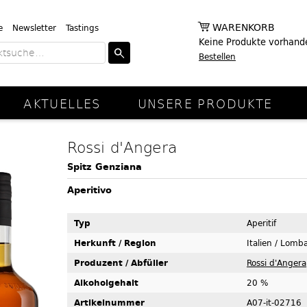
WARENKORB
e
Newsletter
Tastings
Keine Produkte vorhand
Bestellen
AKTUELLES
UNSERE PRODUKTE
Rossi d'Angera
Spitz Genziana
Aperitivo
Typ
Aperitif
Herkunft / Region
Italien / Lomb
Produzent / Abfüller
Rossi d'Angera
Alkoholgehalt
20 %
Artikelnummer
A07-it-02716