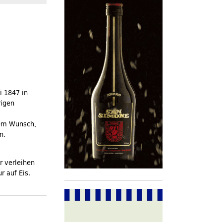
i 1847 in
rigen
dem Wunsch,
n.
r verleihen
r auf Eis.