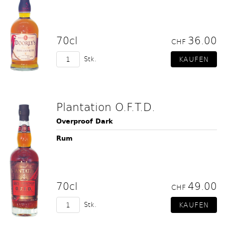
70cl
36.00
CHF
Stk.
Plantation O.F.T.D.
Overproof Dark
Rum
70cl
49.00
CHF
Stk.