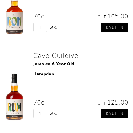
70cl
105.00
CHF
Stk.
Cave Guildive
Jamaica 6 Year Old
Hampden
70cl
125.00
CHF
Stk.