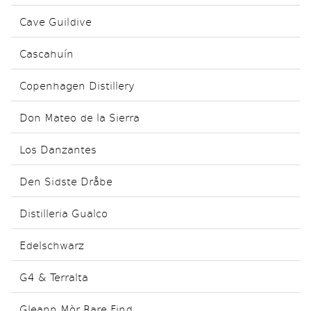
Cave Guildive
Cascahuín
Copenhagen Distillery
Don Mateo de la Sierra
Los Danzantes
Den Sidste Dråbe
Distilleria Gualco
Edelschwarz
G4 & Terralta
Gleann Mòr Rare Find