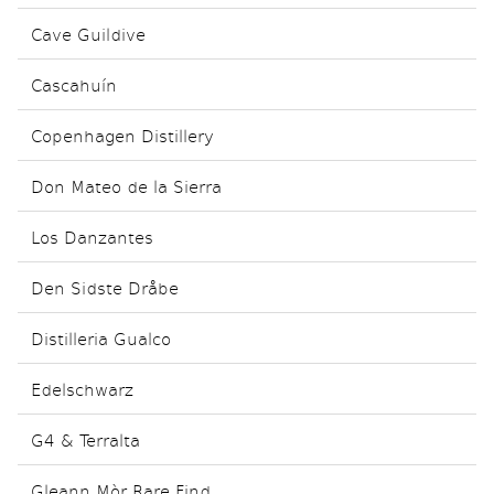
Cave Guildive
Cascahuín
Copenhagen Distillery
Don Mateo de la Sierra
Los Danzantes
Den Sidste Dråbe
Distilleria Gualco
Edelschwarz
G4 & Terralta
Gleann Mòr Rare Find