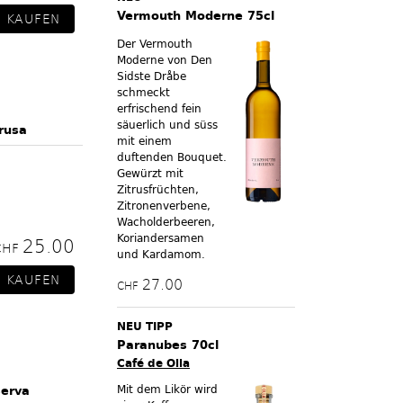
Vermouth Moderne 75cl
Der Vermouth
Moderne von Den
Sidste Dråbe
schmeckt
erfrischend fein
säuerlich und süss
rusa
mit einem
duftenden Bouquet.
Gewürzt mit
Zitrusfrüchten,
Zitronenverbene,
Wacholderbeeren,
Koriandersamen
25.00
CHF
und Kardamom.
27.00
CHF
NEU TIPP
Paranubes 70cl
Café de Olla
Mit dem Likör wird
serva