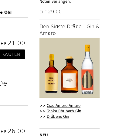
Noten verlangen.
29.00
e Old
CHF
Den Sidste Dråbe - Gin &
Amaro
21.00
CHF
De
>>
Ciao Amore Amaro
>>
Tonka Rhubarb Gin
>>
Dråbens Gin
26.00
CHF
NEU