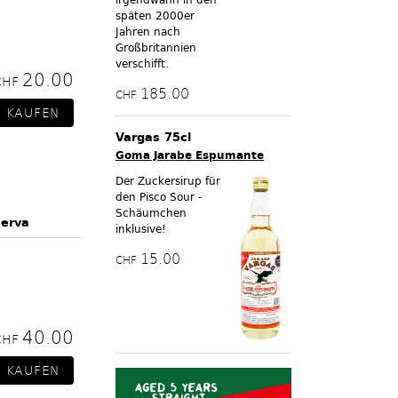
späten 2000er
Jahren nach
Großbritannien
verschifft.
20.00
CHF
185.00
CHF
Vargas 75cl
Goma Jarabe Espumante
Der Zuckersirup für
den Pisco Sour -
Schäumchen
serva
inklusive!
15.00
CHF
40.00
CHF