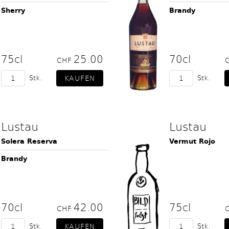
Sherry
Brandy
75cl
25.00
70cl
CHF
Stk.
Stk.
Lustau
Lustau
Solera Reserva
Vermut Rojo
Brandy
70cl
42.00
75cl
CHF
Stk.
Stk.