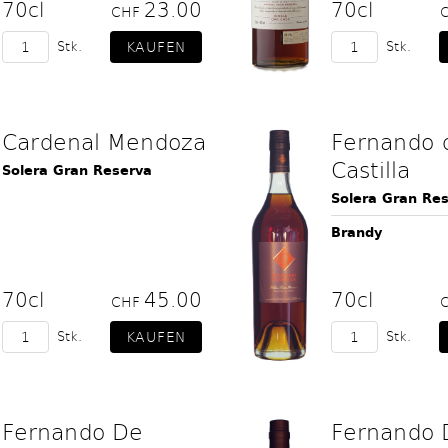
70cl
23.00
70cl
CHF
Stk.
Stk.
Cardenal Mendoza
Fernando 
Castilla
Solera Gran Reserva
Solera Gran Re
Brandy
70cl
45.00
70cl
CHF
Stk.
Stk.
Fernando De
Fernando 