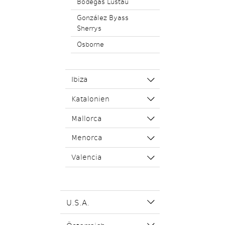
Bodegas Lustau
González Byass
Sherrys
Osborne
Ibiza
Katalonien
Mallorca
Menorca
Valencia
U.S.A.