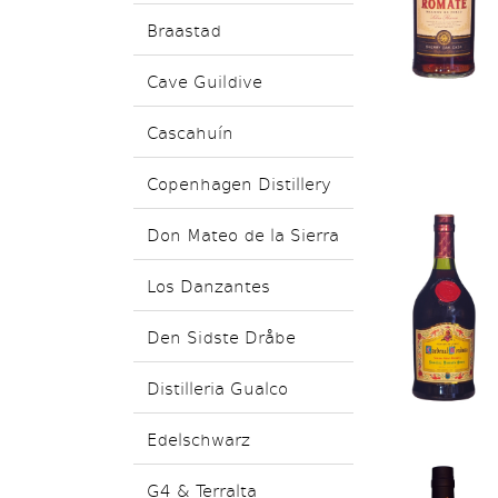
Braastad
Cave Guildive
Cascahuín
Copenhagen Distillery
Don Mateo de la Sierra
Los Danzantes
Den Sidste Dråbe
Distilleria Gualco
Edelschwarz
G4 & Terralta