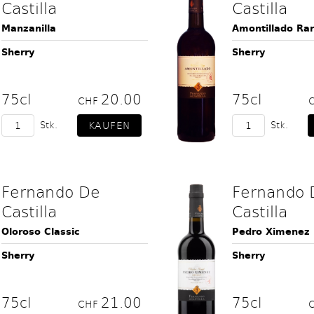
Castilla
Castilla
Manzanilla
Amontillado Rar
Sherry
Sherry
75cl
20.00
75cl
CHF
Stk.
Stk.
Fernando De
Fernando 
Castilla
Castilla
Oloroso Classic
Pedro Ximenez
Sherry
Sherry
75cl
21.00
75cl
CHF