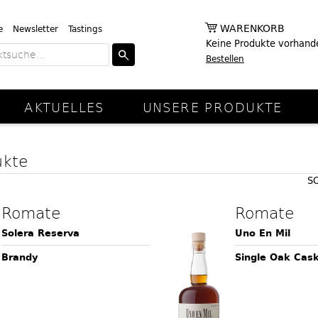
WARENKORB
e
Newsletter
Tastings
Keine Produkte vorhand
Bestellen
AKTUELLES
UNSERE PRODUKTE
ukte
S
Romate
Romate
Solera Reserva
Uno En Mil
Brandy
Single Oak Cas