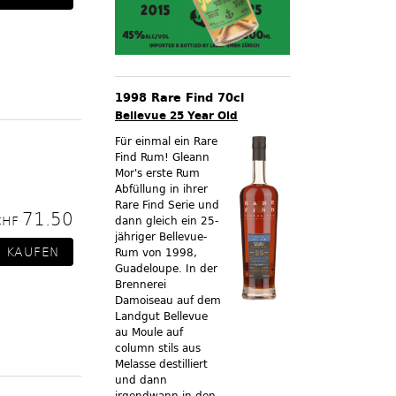
1998 Rare Find 70cl
Bellevue 25 Year Old
Für einmal ein Rare
Find Rum! Gleann
Mor's erste Rum
Abfüllung in ihrer
Rare Find Serie und
71.50
CHF
dann gleich ein 25-
jähriger Bellevue-
Rum von 1998,
Guadeloupe. In der
Brennerei
Damoiseau auf dem
Landgut Bellevue
au Moule auf
column stils aus
Melasse destilliert
und dann
irgendwann in den