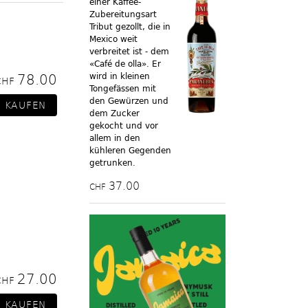
einer Kaffee-
Zubereitungsart
Tribut gezollt, die in
Mexico weit
verbreitet ist - dem
«Café de olla». Er
78.00
wird in kleinen
CHF
Tongefässen mit
den Gewürzen und
dem Zucker
gekocht und vor
allem in den
kühleren Gegenden
getrunken.
37.00
CHF
27.00
CHF