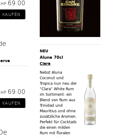
69.00
CHF
de
NEU
Aluna 70cl
serva
Clara
Nebst Aluna
Coconut und
Tropica nun neu der
"Clara" White Rum
69.00
CHF
im Sortiment:
ein
Blend von Rum aus
Trinidad und
Mauritius und ohne
zusätzliche Aromen.
Perfekt für Cocktails
die einen milden
De
Rum mit floralen