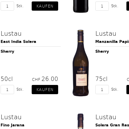
Stk.
Stk.
Lustau
Lustau
East India Solera
Manzanilla Papi
Sherry
Sherry
50cl
26.00
75cl
CHF
Stk.
Stk.
Lustau
Lustau
Fino Jarana
Solera Gran Re