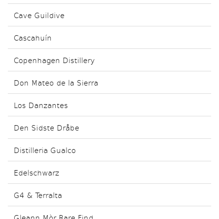
Cave Guildive
Cascahuín
Copenhagen Distillery
Don Mateo de la Sierra
Los Danzantes
Den Sidste Dråbe
Distilleria Gualco
Edelschwarz
G4 & Terralta
Gleann Mòr Rare Find