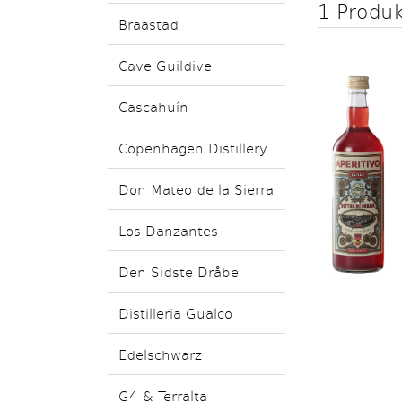
1 Produ
Braastad
Cave Guildive
Cascahuín
Copenhagen Distillery
Don Mateo de la Sierra
Los Danzantes
Den Sidste Dråbe
Distilleria Gualco
Edelschwarz
G4 & Terralta