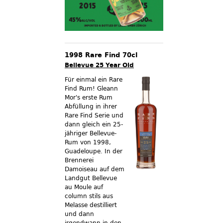
1998 Rare Find 70cl
Bellevue 25 Year Old
Für einmal ein Rare
Find Rum! Gleann
Mor's erste Rum
Abfüllung in ihrer
Rare Find Serie und
dann gleich ein 25-
jähriger Bellevue-
Rum von 1998,
Guadeloupe. In der
Brennerei
Damoiseau auf dem
Landgut Bellevue
au Moule auf
column stils aus
Melasse destilliert
und dann
irgendwann in den