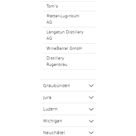
Tom's
Matter-Luginbühl
AG
Langatun Distillery
AG
WineBarrel GmbH
Distillery
Rugenbräu
Graubünden
Jura
Luzern
Michigan
Neuchâtel