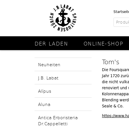
Startseit
DER LADEN
ONLINE-SHOP
Tom's
Neuheiten
Die Foursquare
Jahr 1720 zurü
J.B. Labat
die nicht vulk
renoviert und
Alípus
Kolonnenappara
Blending werde
Aluna
Seale & Co.
https://www.h
Antica Erboristeria
Dr.Cappelletti