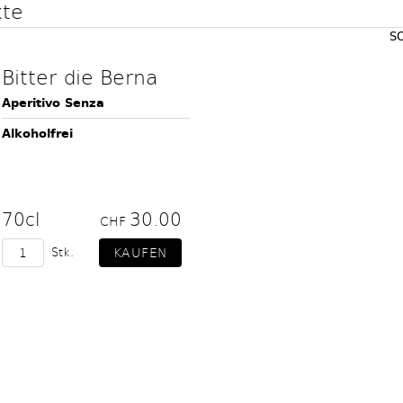
kte
S
Bitter die Berna
Aperitivo Senza
Alkoholfrei
70cl
30.00
CHF
Stk.