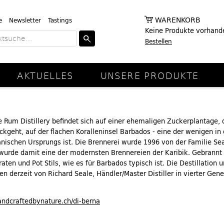
WARENKORB
e
Newsletter
Tastings
Keine Produkte vorhand
Bestellen
AKTUELLES
UNSERE PRODUKTE
 Rum Distillery befindet sich auf einer ehemaligen Zuckerplantage, 
ckgeht, auf der flachen Koralleninsel Barbados - eine der wenigen in 
anischen Ursprungs ist. Die Brennerei wurde 1996 von der Familie Se
 wurde damit eine der modernsten Brennereien der Karibik. Gebrannt 
ten und Pot Stils, wie es für Barbados typisch ist. Die Destillation 
n derzeit von Richard Seale, Händler/Master Distiller in vierter Gene
andcraftedbynature.ch/di-berna