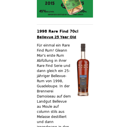
1998 Rare Find 70cl
Bellevue 25 Year Old
Für einmal ein Rare
Find Rum! Gleann
Mor's erste Rum
Abfüllung in ihrer
Rare Find Serie und
dann gleich ein 25-
jähriger Bellevue-
Rum von 1998,
Guadeloupe. In der
Brennerei
Damoiseau auf dem
Landgut Bellevue
au Moule auf
column stils aus
Melasse destilliert
und dann
irgendwann in den