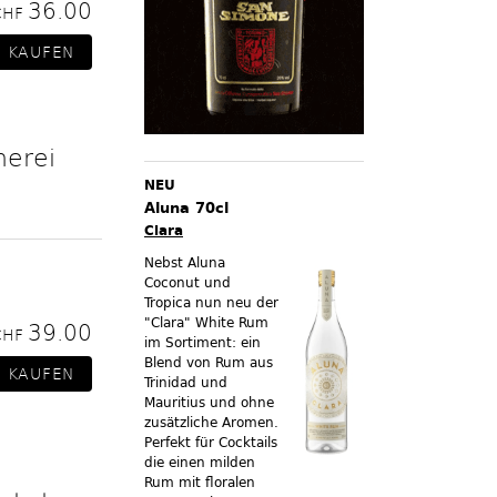
36.00
CHF
nerei
NEU
Aluna 70cl
Clara
Nebst Aluna
Coconut und
Tropica nun neu der
"Clara" White Rum
39.00
CHF
im Sortiment:
ein
Blend von Rum aus
Trinidad und
Mauritius und ohne
zusätzliche Aromen.
Perfekt für Cocktails
die einen milden
Rum mit floralen