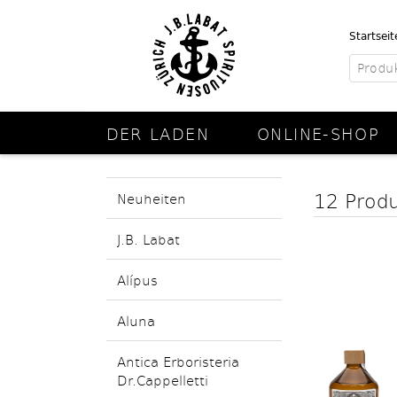
Startseit
DER LADEN
ONLINE-SHOP
12 Prod
Neuheiten
J.B. Labat
Alípus
Aluna
Antica Erboristeria
Dr.Cappelletti