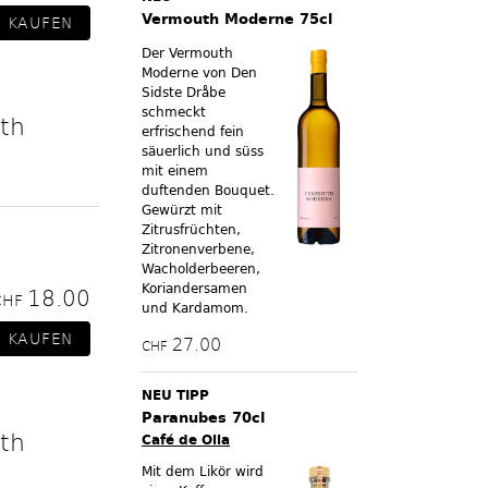
Vermouth Moderne 75cl
Der Vermouth
Moderne von Den
Sidste Dråbe
schmeckt
th
erfrischend fein
säuerlich und süss
mit einem
duftenden Bouquet.
Gewürzt mit
Zitrusfrüchten,
Zitronenverbene,
Wacholderbeeren,
Koriandersamen
18.00
CHF
und Kardamom.
27.00
CHF
NEU TIPP
Paranubes 70cl
th
Café de Olla
Mit dem Likör wird