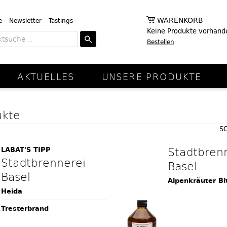
WARENKORB
e
Newsletter
Tastings
Keine Produkte vorhand
Bestellen
AKTUELLES
UNSERE PRODUKTE
ukte
S
Stadtbren
LABAT'S TIPP
Stadtbrennerei
Basel
Basel
Alpenkräuter Bi
Heida
Tresterbrand