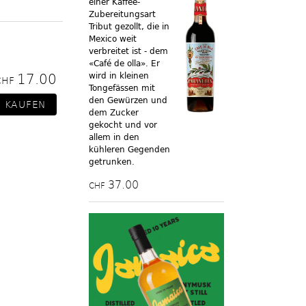
einer Kaffee-
Zubereitungsart
Tribut gezollt, die in
Mexico weit
verbreitet ist - dem
«Café de olla». Er
17.00
wird in kleinen
CHF
Tongefässen mit
den Gewürzen und
dem Zucker
gekocht und vor
allem in den
kühleren Gegenden
getrunken.
37.00
CHF