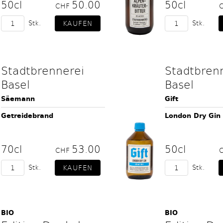
50cl
50.00
50cl
CHF
Stk.
Stk.
Stadtbrennerei
Stadtbren
Basel
Basel
Säemann
Gift
Getreidebrand
London Dry Gin
70cl
53.00
50cl
CHF
Stk.
Stk.
BIO
BIO