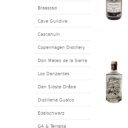
Braastad
Cave Guildive
Cascahuín
Copenhagen Distillery
Don Mateo de la Sierra
Los Danzantes
Den Sidste Dråbe
Distilleria Gualco
Edelschwarz
G4 & Terralta