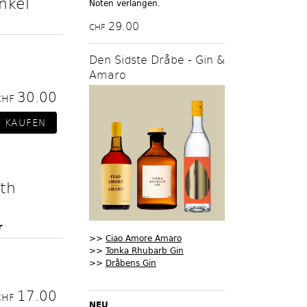
nkel
Noten verlangen.
29.00
CHF
Den Sidste Dråbe - Gin &
Amaro
30.00
CHF
th
r
>>
Ciao Amore Amaro
>>
Tonka Rhubarb Gin
>>
Dråbens Gin
17.00
CHF
NEU