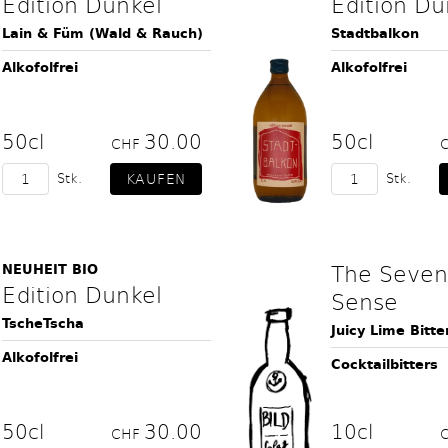
Edition Dunkel
Edition Du
Lain & Füm (Wald & Rauch)
Stadtbalkon
Alkofolfrei
Alkofolfrei
50cl
30.00
50cl
CHF
Stk.
Stk.
The Seven
NEUHEIT BIO
Edition Dunkel
Sense
TscheTscha
Juicy Lime Bitte
Alkofolfrei
Cocktailbitters
50cl
30.00
10cl
CHF