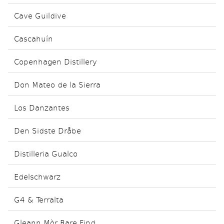
Cave Guildive
Cascahuín
Copenhagen Distillery
Don Mateo de la Sierra
Los Danzantes
Den Sidste Dråbe
Distilleria Gualco
Edelschwarz
G4 & Terralta
Gleann Mòr Rare Find