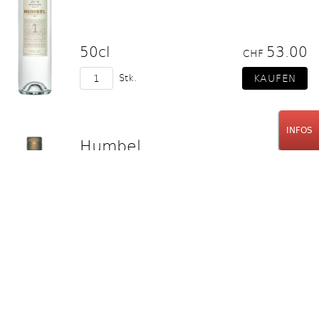
50cl
53.00
CHF
Stk.
INFOS
Humbel
Basler Langstieler Kirsch Nr.2
Hochstamm
50cl
45.00
CHF
Stk.