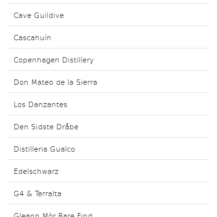
Cave Guildive
Cascahuín
Copenhagen Distillery
Don Mateo de la Sierra
Los Danzantes
Den Sidste Dråbe
Distilleria Gualco
Edelschwarz
G4 & Terralta
Gleann Mòr Rare Find