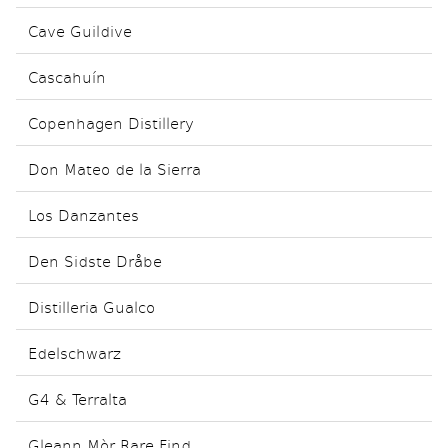
Cave Guildive
Cascahuín
Copenhagen Distillery
Don Mateo de la Sierra
Los Danzantes
Den Sidste Dråbe
Distilleria Gualco
Edelschwarz
G4 & Terralta
Gleann Mòr Rare Find