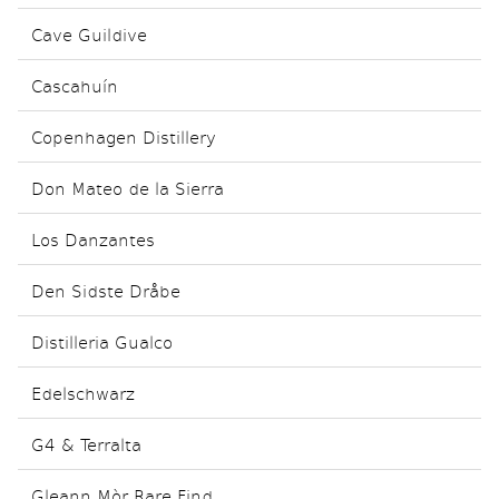
Cave Guildive
Cascahuín
Copenhagen Distillery
Don Mateo de la Sierra
Los Danzantes
Den Sidste Dråbe
Distilleria Gualco
Edelschwarz
G4 & Terralta
Gleann Mòr Rare Find