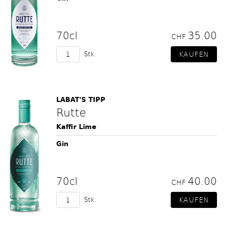
70cl
35.00
CHF
Stk.
LABAT'S TIPP
Rutte
Kaffir Lime
Gin
70cl
40.00
CHF
Stk.