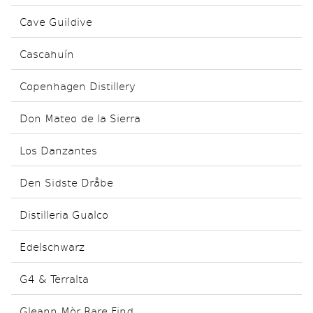
Cave Guildive
Cascahuín
Copenhagen Distillery
Don Mateo de la Sierra
Los Danzantes
Den Sidste Dråbe
Distilleria Gualco
Edelschwarz
G4 & Terralta
Gleann Mòr Rare Find