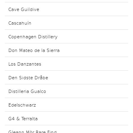
Cave Guildive
Cascahuín
Copenhagen Distillery
Don Mateo de la Sierra
Los Danzantes
Den Sidste Dråbe
Distilleria Gualco
Edelschwarz
G4 & Terralta
Gleann Mòr Rare Find