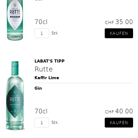
70cl
35.00
CHF
Stk.
LABAT'S TIPP
Rutte
Kaffir Lime
Gin
70cl
40.00
CHF
Stk.