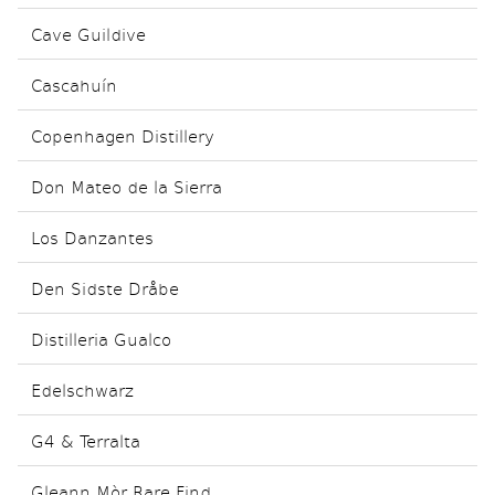
Cave Guildive
Cascahuín
Copenhagen Distillery
Don Mateo de la Sierra
Los Danzantes
Den Sidste Dråbe
Distilleria Gualco
Edelschwarz
G4 & Terralta
Gleann Mòr Rare Find