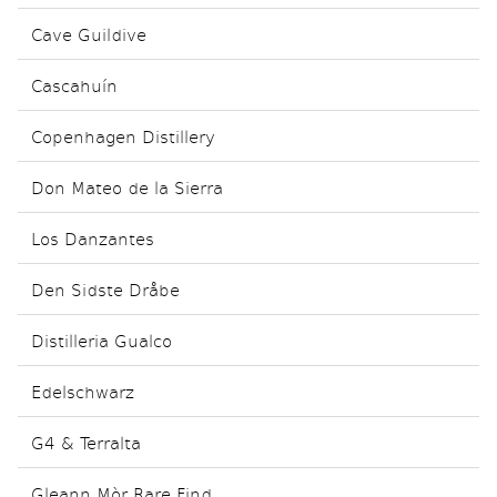
Cave Guildive
Cascahuín
Copenhagen Distillery
Don Mateo de la Sierra
Los Danzantes
Den Sidste Dråbe
Distilleria Gualco
Edelschwarz
G4 & Terralta
Gleann Mòr Rare Find