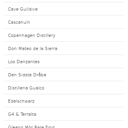
Cave Guildive
Cascahuín
Copenhagen Distillery
Don Mateo de la Sierra
Los Danzantes
Den Sidste Dråbe
Distilleria Gualco
Edelschwarz
G4 & Terralta
Gleann Mòr Rare Find