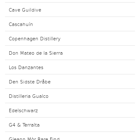
Cave Guildive
Cascahuín
Copenhagen Distillery
Don Mateo de la Sierra
Los Danzantes
Den Sidste Dråbe
Distilleria Gualco
Edelschwarz
G4 & Terralta
Gleann Mòr Rare Find