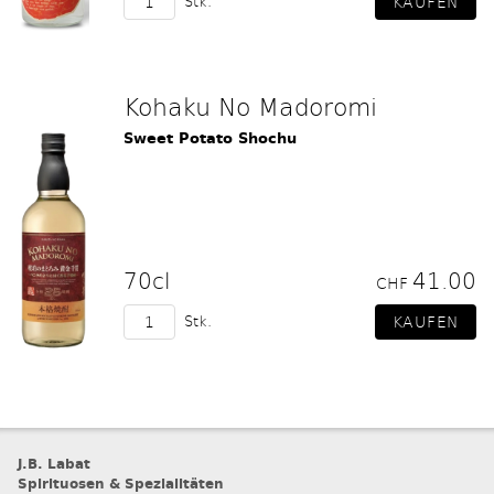
Stk.
Kohaku No Madoromi
Sweet Potato Shochu
70cl
41.00
CHF
Stk.
J.B. Labat
Spirituosen & Spezialitäten