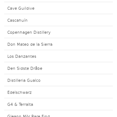
Cave Guildive
Cascahuín
Copenhagen Distillery
Don Mateo de la Sierra
Los Danzantes
Den Sidste Dråbe
Distilleria Gualco
Edelschwarz
G4 & Terralta
Gleann Mòr Rare Find