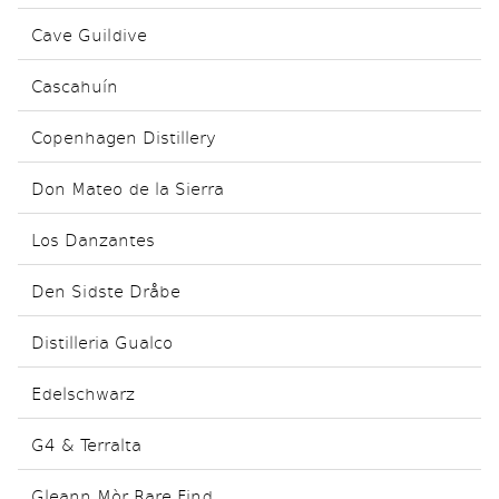
Cave Guildive
Cascahuín
Copenhagen Distillery
Don Mateo de la Sierra
Los Danzantes
Den Sidste Dråbe
Distilleria Gualco
Edelschwarz
G4 & Terralta
Gleann Mòr Rare Find