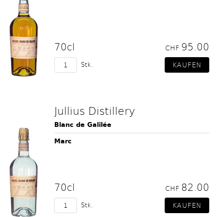
70cl
95.00
CHF
Stk.
Jullius Distillery
Blanc de Galilée
Marc
70cl
82.00
CHF
Stk.