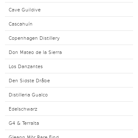
Cave Guildive
Cascahuín
Copenhagen Distillery
Don Mateo de la Sierra
Los Danzantes
Den Sidste Dråbe
Distilleria Gualco
Edelschwarz
G4 & Terralta
Gleann Mòr Rare Find