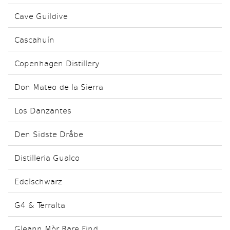
Cave Guildive
Cascahuín
Copenhagen Distillery
Don Mateo de la Sierra
Los Danzantes
Den Sidste Dråbe
Distilleria Gualco
Edelschwarz
G4 & Terralta
Gleann Mòr Rare Find