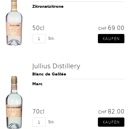
Zitronatzitrone
50cl
69.00
CHF
Stk.
Jullius Distillery
Blanc de Galilée
Marc
70cl
82.00
CHF
Stk.